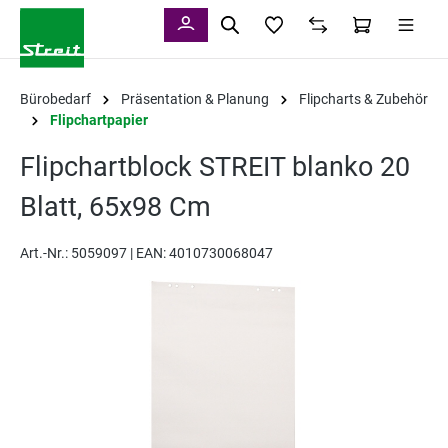
alt springen
Bürobedarf
Präsentation & Planung
Flipcharts & Zubehör
Flipchartpapier
Flipchartblock STREIT blanko 20
Blatt, 65x98 Cm
Art.-Nr.:
5059097 |
EAN: 4010730068047
Bildergalerie überspringen