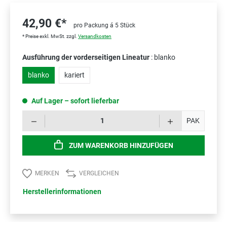
42,90 €*
pro Packung á 5 Stück
* Preise exkl. MwSt. zzgl.
Versandkosten
Ausführung der vorderseitigen Lineatur
: blanko
blanko
kariert
Auf Lager – sofort lieferbar
Prod
PAK
ZUM WARENKORB HINZUFÜGEN
MERKEN
VERGLEICHEN
Herstellerinformationen