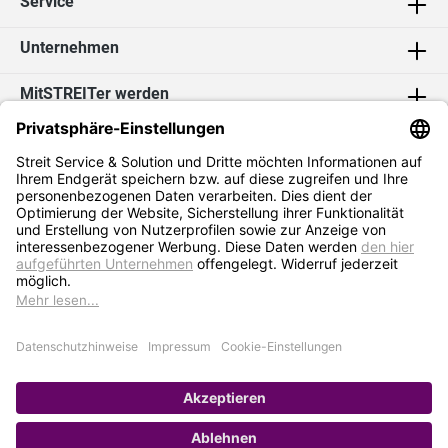
Service
Unternehmen
MitSTREITer werden
Kontakt
Social Media
2026 Streit Service & Solution GmbH & Co. KG
* Alle Preise exkl. MwSt. zzgl.
Versandkosten
Impressum
Datenschutz
AGB
Hinweisgebersystem
Erklärung zur Barrierefreiheit