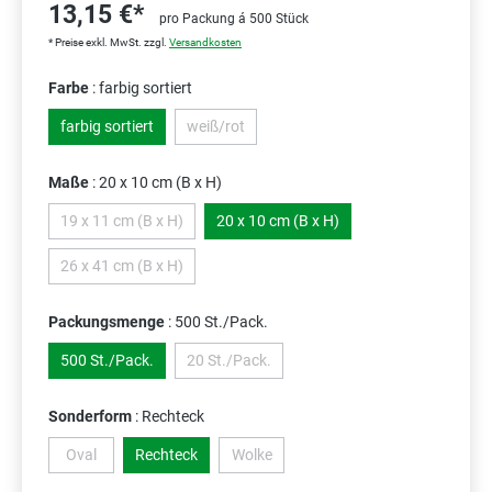
13,15 €*
pro Packung á 500 Stück
* Preise exkl. MwSt. zzgl.
Versandkosten
Farbe
: farbig sortiert
farbig sortiert
weiß/rot
(Diese Option ist zurzeit nicht verfügbar.)
Maße
: 20 x 10 cm (B x H)
19 x 11 cm (B x H)
20 x 10 cm (B x H)
(Diese Option ist zurzeit nicht verfügbar.)
26 x 41 cm (B x H)
(Diese Option ist zurzeit nicht verfügbar.)
Packungsmenge
: 500 St./Pack.
500 St./Pack.
20 St./Pack.
(Diese Option ist zurzeit nicht verfügbar.)
Sonderform
: Rechteck
Oval
Rechteck
Wolke
(Diese Option ist zurzeit nicht verfügbar.)
(Diese Option ist zurzeit nicht verfügbar.)