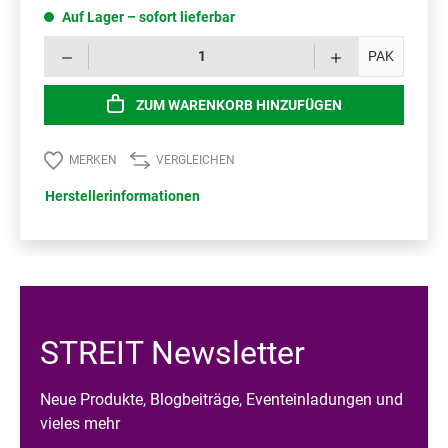
Auf Lager – sofort lieferbar
Prod
PAK
ZUM WARENKORB HINZUFÜGEN
MERKEN
VERGLEICHEN
Herstellerinformationen
STREIT Newsletter
Neue Produkte, Blogbeiträge, Eventeinladungen und
vieles mehr