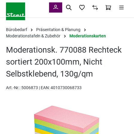
alt springen
Bürobedarf
Präsentation & Planung
Moderationstafeln & Zubehör
Moderationskarten
Moderationsk. 770088 Rechteck
sortiert 200x100mm, Nicht
Selbstklebend, 130g/qm
Art.-Nr.:
5006873 |
EAN: 4010730068733
Bildergalerie überspringen