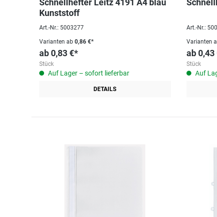
Schnellhefter Leitz 4191 A4 blau
Schnell
Kunststoff
Art.-Nr.: 5003277
Art.-Nr.: 5
Varianten ab
0,86 €*
Varianten 
ab
0,83 €*
ab
0,43
Stück
Stück
Auf Lager – sofort lieferbar
Auf Lag
DETAILS