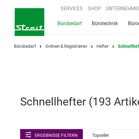
springen
Zur Hauptnavigation springen
SERVICES
SHOP
UNTERNEHME
Bürobedarf
Bürotechnik
Büro
Bürobedarf
Ordnen & Registrieren
Hefter
Schnellhef
Schnellhefter (
193 Artik
ERGEBNISSE FILTERN