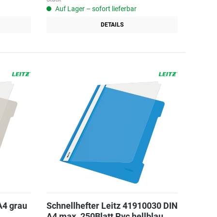
Auf Lager – sofort lieferbar
DETAILS
A4 grau
Schnellhefter Leitz 41910030 DIN
A4 max. 250Blatt Pvc hellblau