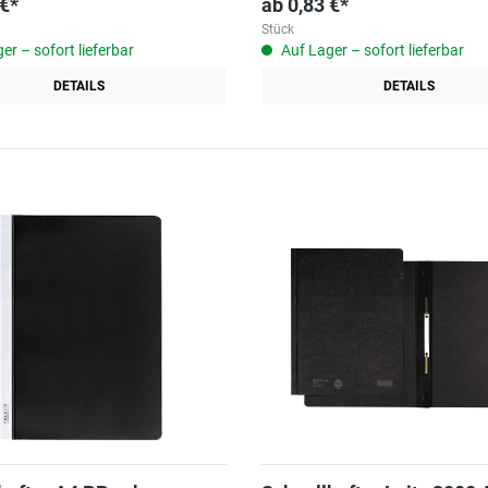
 €*
ab
0,83 €*
Stück
er – sofort lieferbar
Auf Lager – sofort lieferbar
DETAILS
DETAILS