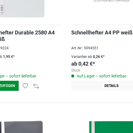
hefter Durable 2580 A4
Schnellhefter A4 PP weiß
iß
039224
Art.-Nr.: 5094551
ab
1,95 €*
Varianten ab
0,26 €*
ab
0,42 €*
Stück
er – sofort lieferbar
Auf Lager – sofort lieferbar
ZUFÜGEN
DETAILS