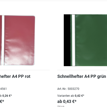
hefter A4 PP rot
Schnellhefter A4 PP grün
094561
Art.-Nr.: 5003270
ab
0,26 €*
Varianten ab
0,42 €*
 €*
ab
0,43 €*
Stück