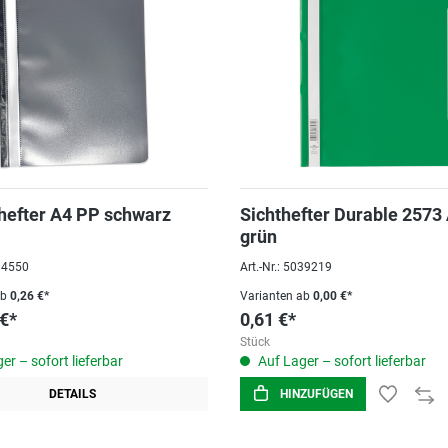
hefter A4 PP schwarz
Sichthefter Durable 2573
grün
094550
Art.-Nr.: 5039219
ab
0,26 €*
Varianten ab
0,00 €*
 €*
0,61 €*
Stück
er – sofort lieferbar
Auf Lager – sofort lieferbar
DETAILS
HINZUFÜGEN