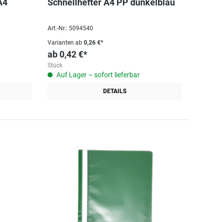
A4
Schnellhefter A4 PP dunkelblau
Art.-Nr.: 5094540
Varianten ab
0,26 €*
ab
0,42 €*
Stück
Auf Lager – sofort lieferbar
DETAILS