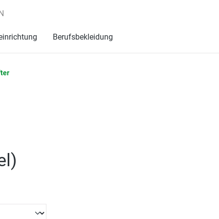
N
einrichtung
Berufsbekleidung
ter
el
)