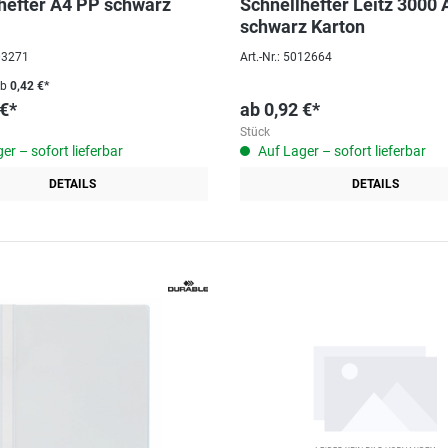
hefter A4 PP schwarz
Schnellhefter Leitz 3000 
schwarz Karton
003271
Art.-Nr.: 5012664
ab
0,42 €*
 €*
ab
0,92 €*
Stück
er – sofort lieferbar
Auf Lager – sofort lieferbar
DETAILS
DETAILS