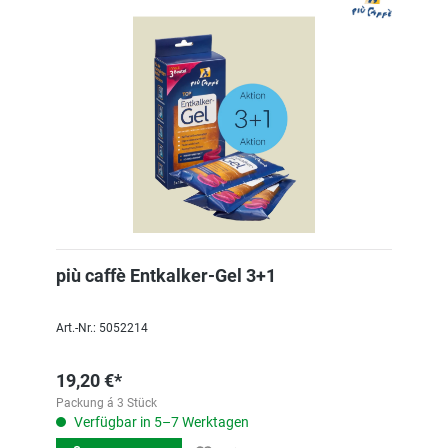
più caffè Entkalker-Gel 3+1
Art.-Nr.: 5052214
19,20 €*
Packung á 3 Stück
Verfügbar in 5–7 Werktagen