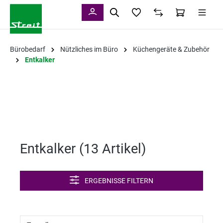
alt springen
Bürobedarf
Nützliches im Büro
Küchengeräte & Zubehör
Entkalker
Entkalker (
13 Artikel
)
ERGEBNISSE FILTERN