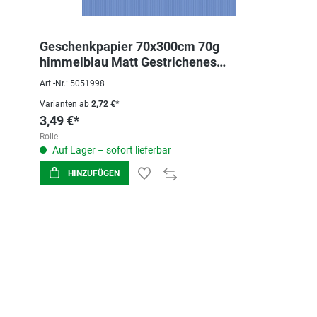
Geschenkpapier 70x300cm 70g
himmelblau Matt Gestrichenes
Kraftpapier
Art.-Nr.: 5051998
Varianten ab
2,72 €*
3,49 €*
Rolle
Auf Lager – sofort lieferbar
HINZUFÜGEN