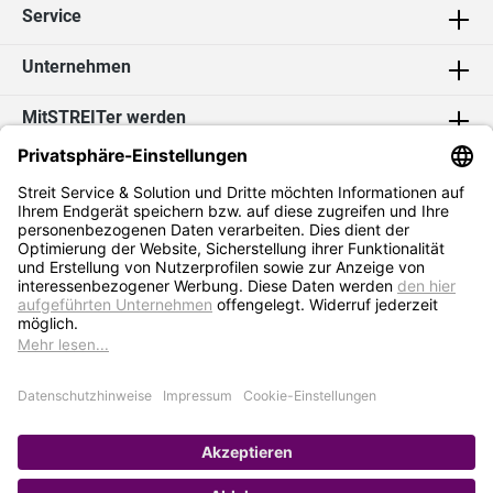
Service
Unternehmen
MitSTREITer werden
Kontakt
Social Media
2026 Streit Service & Solution GmbH & Co. KG
* Alle Preise exkl. MwSt. zzgl.
Versandkosten
Impressum
Datenschutz
AGB
Hinweisgebersystem
Erklärung zur Barrierefreiheit