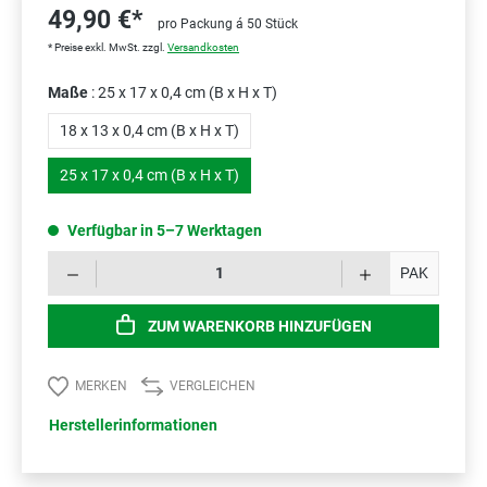
49,90 €*
pro Packung á 50 Stück
* Preise exkl. MwSt. zzgl.
Versandkosten
Maße
: 25 x 17 x 0,4 cm (B x H x T)
18 x 13 x 0,4 cm (B x H x T)
25 x 17 x 0,4 cm (B x H x T)
Verfügbar in 5–7 Werktagen
Prod
PAK
ZUM WARENKORB HINZUFÜGEN
MERKEN
VERGLEICHEN
Herstellerinformationen