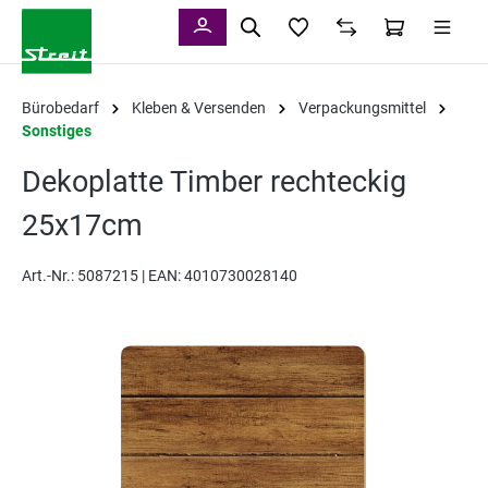
alt springen
Bürobedarf
Kleben & Versenden
Verpackungsmittel
Sonstiges
Dekoplatte Timber rechteckig
25x17cm
Art.-Nr.:
5087215 |
EAN: 4010730028140
Bildergalerie überspringen