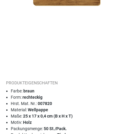
PRODUKTEIGENSCHAFTEN
Farbe:
braun
Form:
rechteckig
Hrst. Mat. Nr.:
007820
Material:
Wellpappe
Maße:
25 x 17 x 0,4 cm (B x H x T)
Motiv:
Holz
Packungsmenge:
50 St./Pack.