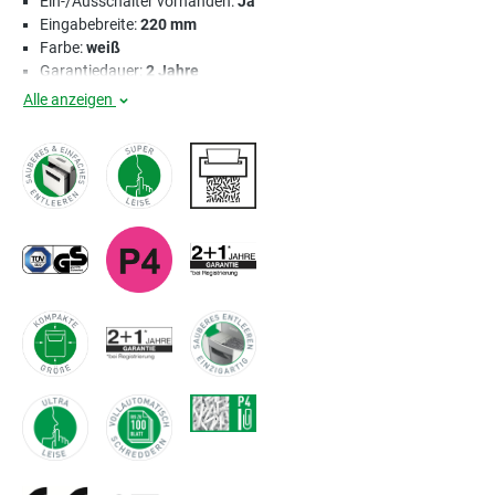
Ein-/Ausschalter vorhanden:
Ja
Eingabebreite:
220 mm
Farbe:
weiß
Garantiedauer:
2 Jahre
Alle anzeigen