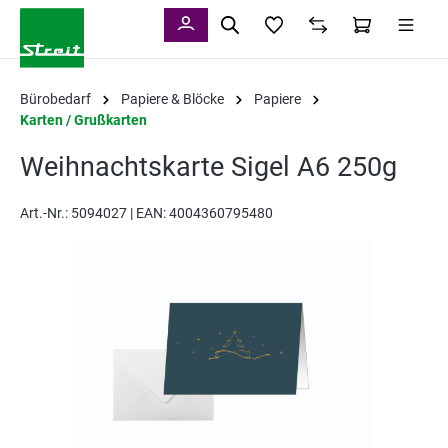
alt springen
Bürobedarf
Papiere & Blöcke
Papiere
Karten / Grußkarten
Weihnachtskarte Sigel A6 250g
Art.-Nr.:
5094027 |
EAN: 4004360795480
Bildergalerie überspringen