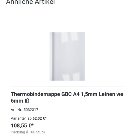
Ähnliche Artikel
Thermobindemappe GBC A4 1,5mm Leinen we
6mm Iß
Art.-Nr.: 5032317
Varianten ab
62,02 €*
108,55 €*
Packung á 100 Stück