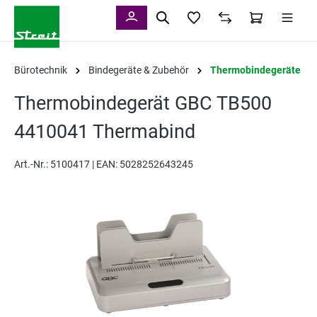
alt springen
Bürotechnik
Bindegeräte & Zubehör
Thermobindegeräte
Thermobindegerät GBC TB500
4410041 Thermabind
Art.-Nr.:
5100417 |
EAN: 5028252643245
Bildergalerie überspringen