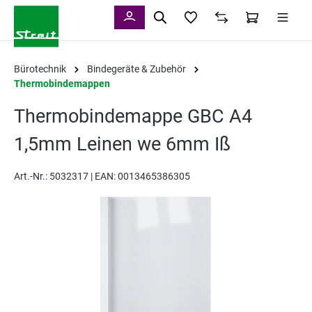
alt springen
Bürotechnik
Bindegeräte & Zubehör
Thermobindemappen
Thermobindemappe GBC A4
1,5mm Leinen we 6mm Iß
Art.-Nr.:
5032317 |
EAN: 0013465386305
Bildergalerie überspringen