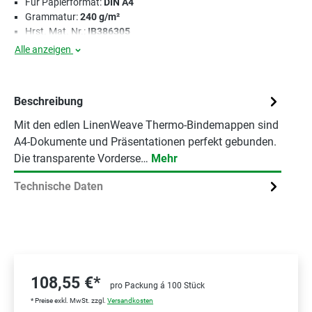
Für Papierformat:
DIN A4
Grammatur:
240 g/m²
Hrst. Mat. Nr.:
IB386305
Alle anzeigen
Beschreibung
Mit den edlen LinenWeave Thermo-Bindemappen sind
A4-Dokumente und Präsentationen perfekt gebunden.
Die transparente Vorderse…
Mehr
Technische Daten
108,55 €*
pro Packung á 100 Stück
* Preise exkl. MwSt. zzgl.
Versandkosten