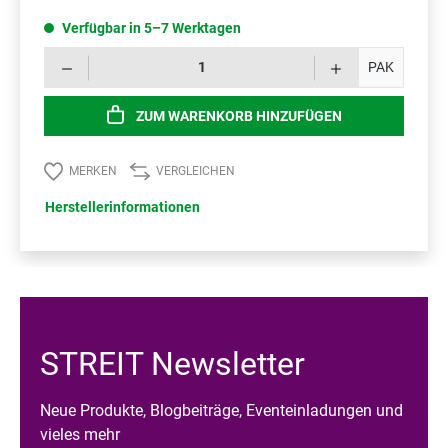
Verfügbar in 5–7 Werktagen
Prod
PAK
ZUM WARENKORB HINZUFÜGEN
MERKEN
VERGLEICHEN
Herstellerinformationen
STREIT Newsletter
Neue Produkte, Blogbeiträge, Eventeinladungen und
vieles mehr