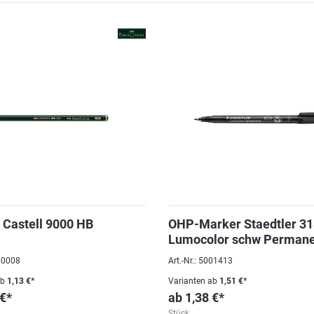
t Castell 9000 HB
OHP-Marker Staedtler 3
Lumocolor schw Permane
0,6mm
000008
Art.-Nr.: 5001413
ab
1,13 €*
Varianten ab
1,51 €*
 €*
ab
1,38 €*
Stück