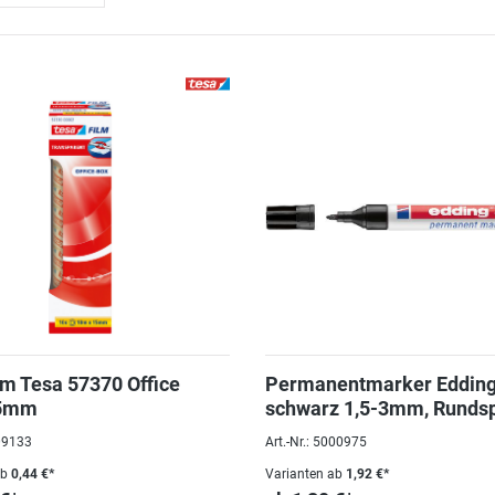
lm Tesa 57370 Office
Permanentmarker Edding
5mm
schwarz 1,5-3mm, Rundsp
009133
Art.-Nr.: 5000975
ab
0,44 €*
Varianten ab
1,92 €*