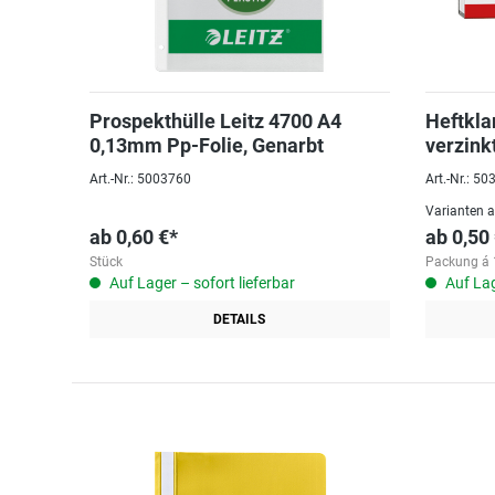
Prospekthülle Leitz 4700 A4
Heftkl
0,13mm Pp-Folie, Genarbt
verzink
Art.-Nr.: 5003760
Art.-Nr.: 5
Varianten 
ab
0,60 €*
ab
0,50
Stück
Packung á 
Auf Lager – sofort lieferbar
Auf Lag
DETAILS