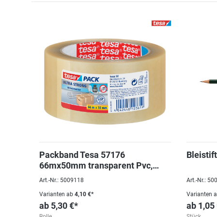
Packband Tesa 57176
Bleistif
66mx50mm transparent Pvc,
ultra strong Qualität 4124 Ersatz
Art.-Nr.: 5009118
Art.-Nr.: 5
Varianten ab
4,10 €*
Varianten 
ab
5,30 €*
ab
1,05
Rolle
Stück