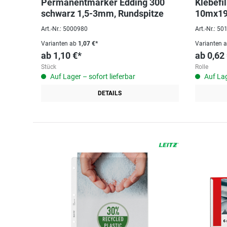
Permanentmarker Edding 300
Klebefi
schwarz 1,5-3mm, Rundspitze
10mx1
Art.-Nr.: 5000980
Art.-Nr.: 5
Varianten ab
1,07 €*
Varianten 
ab
1,10 €*
ab
0,62
Stück
Rolle
Auf Lager – sofort lieferbar
Auf Lag
DETAILS