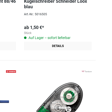
nt 88/46
Kugelschreiber Schneider Loox
blau
Art.-Nr.: 5016505
ab
1,50 €*
Stück
Auf Lager – sofort lieferbar
DETAILS