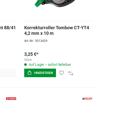
nt 88/41
Korrekturroller Tombow CT-YT4
4,2 mm x 10 m
Art.-Nr.: 5013429
3,25 €*
Stück
Auf Lager – sofort lieferbar
HINZUFÜGEN