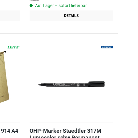
Auf Lager – sofort lieferbar
DETAILS
1914 A4
OHP-Marker Staedtler 317M
Lumocolor schw Permanent,