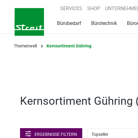
springen
Zur Hauptnavigation springen
SERVICES
SHOP
UNTERNEHME
Bürobedarf
Bürotechnik
Büro
Themenwelt
Kernsortiment Gühring
Kernsortiment Gühring 
ERGEBNISSE FILTERN