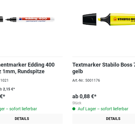
entmarker Edding 400
Textmarker Stabilo Boss 
z 1mm, Rundspitze
gelb
001021
Art.-Nr.: 5001176
ab
2,15 €*
 €*
ab
0,88 €*
Stück
er – sofort lieferbar
Auf Lager – sofort lieferbar
DETAILS
DETAILS