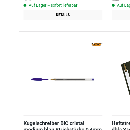
Auf Lager – sofort lieferbar
Auf Lag
DETAILS
Kugelschreiber BIC cristal
Heftstr
medium blau Strichstärke 0,4mm
dbla 3,