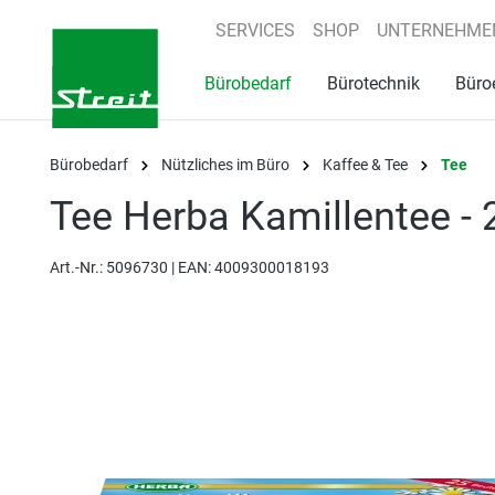
springen
Zur Hauptnavigation springen
SERVICES
SHOP
UNTERNEHME
Bürobedarf
Bürotechnik
Büro
Bürobedarf
Nützliches im Büro
Kaffee & Tee
Tee
Tee Herba Kamillentee - 
Art.-Nr.:
5096730 |
EAN: 4009300018193
Bildergalerie überspringen