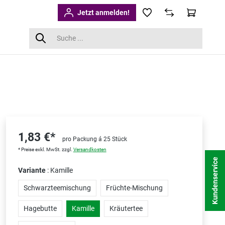
Jetzt anmelden!
1,83 €*
pro Packung á 25 Stück
* Preise exkl. MwSt. zzgl.
Versandkosten
Kundenservice
Variante
: Kamille
Schwarzteemischung
Früchte-Mischung
Hagebutte
Kamille
Kräutertee