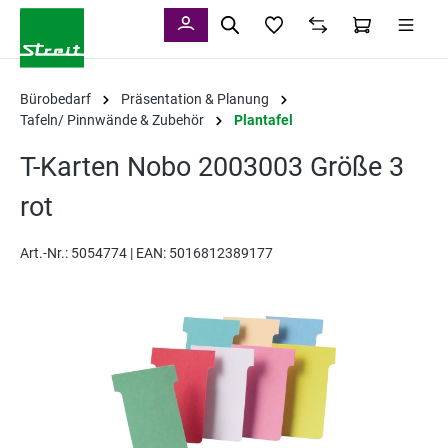
alt springen
Bürobedarf
Präsentation & Planung
Tafeln/ Pinnwände & Zubehör
Plantafel
T-Karten Nobo 2003003 Größe 3
rot
Art.-Nr.:
5054774 |
EAN: 5016812389177
Bildergalerie überspringen