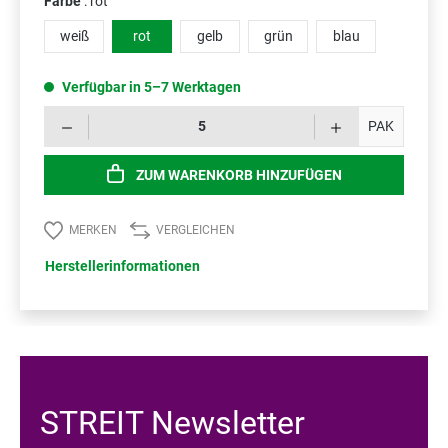
Farbe
: rot
weiß
rot
gelb
grün
blau
Verfügbar in 5–7 Werktagen
Prod
PAK
ZUM WARENKORB HINZUFÜGEN
MERKEN
VERGLEICHEN
Herstellerinformationen
STREIT Newsletter