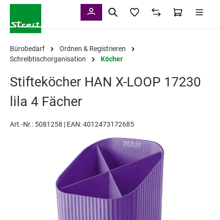
alt springen
Bürobedarf
Ordnen & Registrieren
Schreibtischorganisation
Köcher
Stifteköcher HAN X-LOOP 17230
lila 4 Fächer
Art.-Nr.:
5081258 |
EAN: 4012473172685
Bildergalerie überspringen