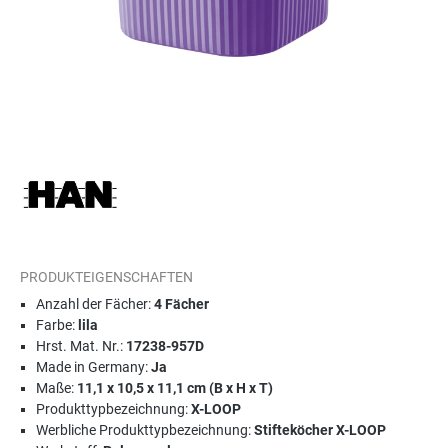
PRODUKTEIGENSCHAFTEN
Anzahl der Fächer:
4 Fächer
Farbe:
lila
Hrst. Mat. Nr.:
17238-957D
Made in Germany:
Ja
Maße:
11,1 x 10,5 x 11,1 cm (B x H x T)
Produkttypbezeichnung:
X-LOOP
Werbliche Produkttypbezeichnung:
Stifteköcher X-LOOP