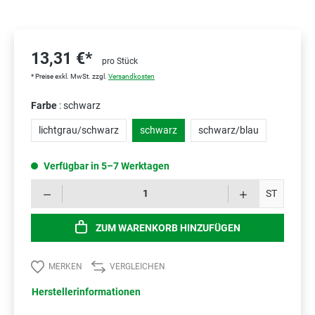
13,31 €*
pro Stück
* Preise exkl. MwSt. zzgl.
Versandkosten
Farbe
: schwarz
lichtgrau/schwarz
schwarz
schwarz/blau
Verfügbar in 5–7 Werktagen
Prod
ST
ZUM WARENKORB HINZUFÜGEN
MERKEN
VERGLEICHEN
Herstellerinformationen