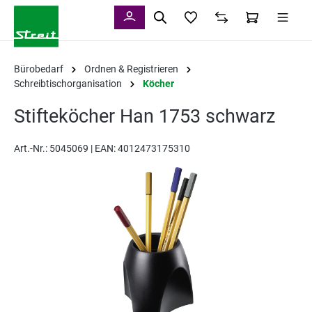
alt springen
Bürobedarf
Ordnen & Registrieren
Schreibtischorganisation
Köcher
Stifteköcher Han 1753 schwarz
Art.-Nr.:
5045069 |
EAN: 4012473175310
Bildergalerie überspringen