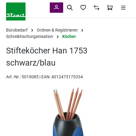
alt springen
Bürobedarf
Ordnen & Registrieren
Schreibtischorganisation
Köcher
Stifteköcher Han 1753
schwarz/blau
Art.-Nr.:
5019085 |
EAN: 4012473175334
Bildergalerie überspringen