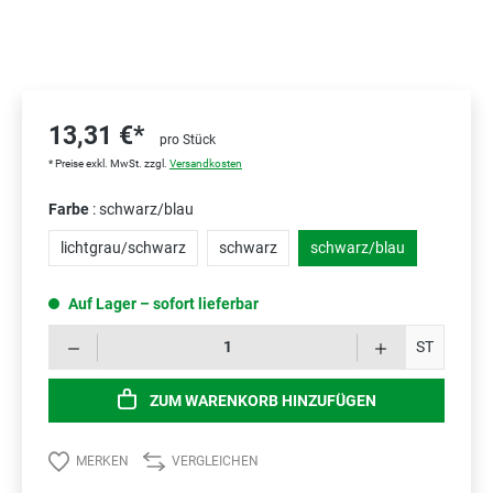
13,31 €*
pro Stück
* Preise exkl. MwSt. zzgl.
Versandkosten
Farbe
: schwarz/blau
lichtgrau/schwarz
schwarz
schwarz/blau
Auf Lager – sofort lieferbar
Prod
ST
ZUM WARENKORB HINZUFÜGEN
MERKEN
VERGLEICHEN