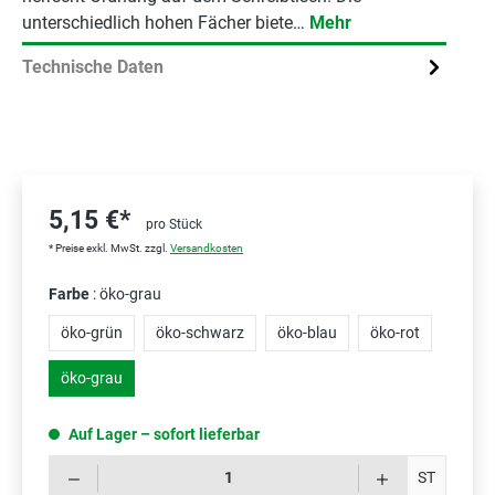
unterschiedlich hohen Fächer biete…
Mehr
Technische Daten
5,15 €*
pro Stück
* Preise exkl. MwSt. zzgl.
Versandkosten
Farbe
: öko-grau
öko-grün
öko-schwarz
öko-blau
öko-rot
öko-grau
Auf Lager – sofort lieferbar
Prod
ST