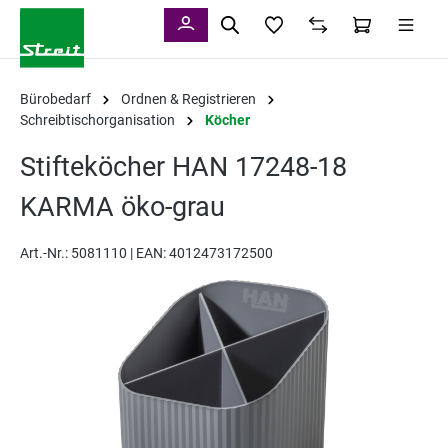
alt springen
Bürobedarf
Ordnen & Registrieren
Schreibtischorganisation
Köcher
Stifteköcher HAN 17248-18
KARMA öko-grau
Art.-Nr.:
5081110 |
EAN: 4012473172500
Bildergalerie überspringen