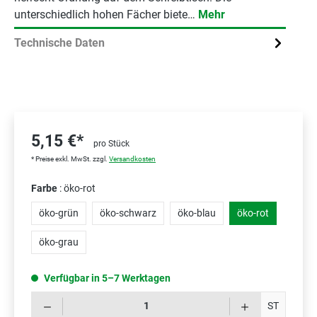
unterschiedlich hohen Fächer biete…
Mehr
Technische Daten
5,15 €*
pro Stück
* Preise exkl. MwSt. zzgl.
Versandkosten
Farbe
: öko-rot
öko-grün
öko-schwarz
öko-blau
öko-rot
öko-grau
Verfügbar in 5–7 Werktagen
Prod
ST