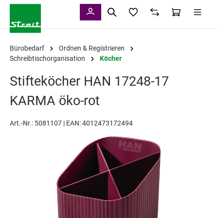
alt springen
Bürobedarf
Ordnen & Registrieren
Schreibtischorganisation
Köcher
Stifteköcher HAN 17248-17
KARMA öko-rot
Art.-Nr.:
5081107 |
EAN: 4012473172494
Bildergalerie überspringen