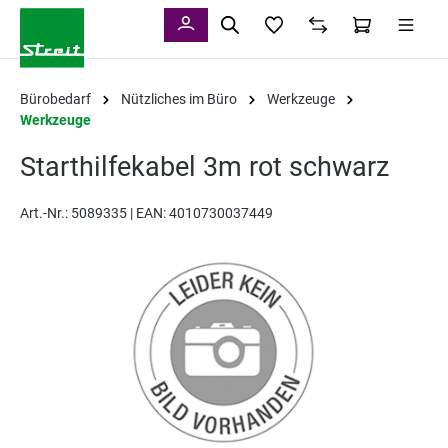
alt springen
Bürobedarf
Nützliches im Büro
Werkzeuge
Werkzeuge
Starthilfekabel 3m rot schwarz
Art.-Nr.:
5089335 |
EAN: 4010730037449
Bildergalerie überspringen