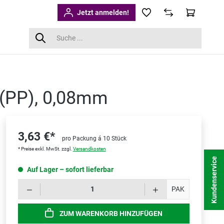
Jetzt anmelden!
n(PP), 0,08mm
3,63 €*
pro Packung á 10 Stück
* Preise exkl. MwSt. zzgl.
Versandkosten
Kundenservice
Auf Lager – sofort lieferbar
Produk
PAK
ZUM WARENKORB HINZUFÜGEN