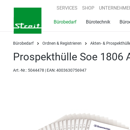
springen
Zur Hauptnavigation springen
SERVICES
SHOP
UNTERNEHME
Bürobedarf
Bürotechnik
Büro
Bürobedarf
Ordnen & Registrieren
Akten- & Prospekthüll
Prospekthülle Soe 1806 
Art.-Nr.:
5044478 |
EAN: 4003630756947
Bildergalerie überspringen