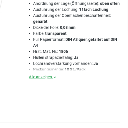
Anordnung der Lage (Öffnungsseite):
oben offen
Ausführung der Lochung:
11fach Lochung
Ausführung der Oberflächenbeschaffenheit:
genarbt
Dicke der Folie:
0,08 mm
Farbe:
transparent
Für Papierformat:
DIN A3 quer, gefaltet auf DIN
A4
Hrst. Mat. Nr.:
1806
Hüllen strapazierfähig:
Ja
Lochrandverstärkung vorhanden:
Ja
Packungsmenge:
10 St./Pack.
Alle anzeigen