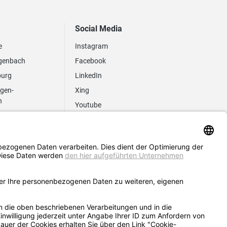
Social Media
e
Instagram
genbach
Facebook
burg
LinkedIn
ngen-
Xing
n
Youtube