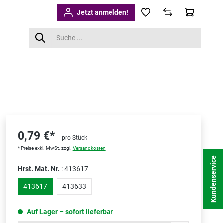
Jetzt anmelden!
0,79 €*
pro Stück
* Preise exkl. MwSt. zzgl.
Versandkosten
Kundenservice
Hrst. Mat. Nr.
: 413617
413617
413633
Auf Lager – sofort lieferbar