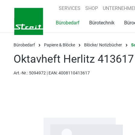
springen
Zur Hauptnavigation springen
SERVICES
SHOP
UNTERNEHME
Bürobedarf
Bürotechnik
Büro
Bürobedarf
Papiere & Blöcke
Blöcke/ Notizbücher
S
Oktavheft Herlitz 413617 
Art.-Nr.:
5094972 |
EAN: 4008110413617
Bildergalerie überspringen