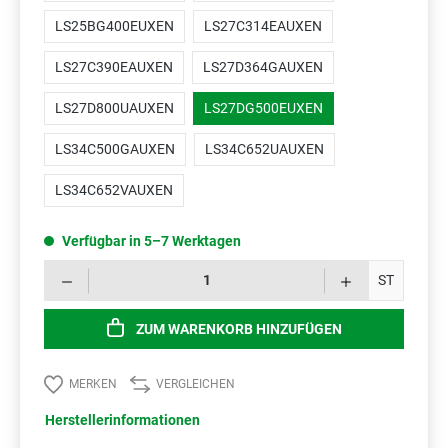
LS25BG400EUXEN
LS27C314EAUXEN
LS27C390EAUXEN
LS27D364GAUXEN
LS27D800UAUXEN
LS27DG500EUXEN
LS34C500GAUXEN
LS34C652UAUXEN
LS34C652VAUXEN
Verfügbar in 5–7 Werktagen
Prod
ST
ZUM WARENKORB HINZUFÜGEN
MERKEN
VERGLEICHEN
Herstellerinformationen