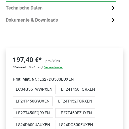
Technische Daten
Dokumente & Downloads
197,40 €*
pro Stück
* Preise exkl. MwSt. zzgl.
Versandkosten
Hrst. Mat. Nr.
: LS27DG500EUXEN
LC34G55TWWPXEN
LF24T450FQRXEN
LF24T450GYUXEN
LF24T452FQRXEN
LF27T450FQRXEN
LF27T450FZUXEN
LS24D600UAUXEN
LS24DG300EUXEN