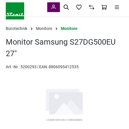
alt springen
Bürotechnik
Monitore
Monitore
Monitor Samsung S27DG500EU
27"
Art.-Nr.:
5200293 |
EAN: 8806095412535
Bildergalerie überspringen