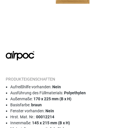
PRODUKTEIGENSCHAFTEN
Aufreißhilfe vorhanden:
Nein
Ausführung des Füllmaterials:
Polyethylen
Außenmaße:
170 x 225 mm (B x H)
Basisfarbe:
braun
Fenster vorhanden:
Nein
Hrst. Mat. Nr.:
00012214
Innenmaße:
145 x 215 mm (B x H)