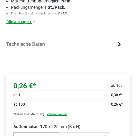
Materialtrennung möglich:
Nein
Packungsmenge:
1 St./Pack.
Produkttypbezeichnung:
C/13
Alle anzeigen
Technische Daten
0,26 €*
ab 100
ab
1
0,30 €*
ab
100
0,26 €*
* Preise exkl. MwSt. zzgl.
Versandkosten
Außenmaße
: 170 x 225 mm (B x H)