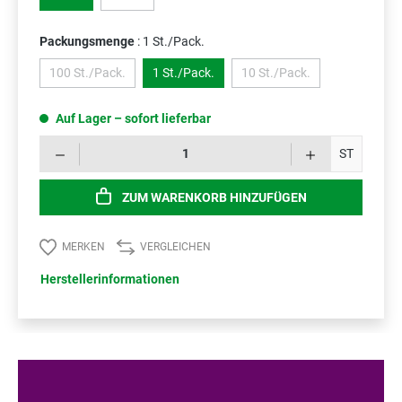
(Diese Option ist zurzeit nicht verfügbar.)
Packungsmenge
: 1 St./Pack.
100 St./Pack.
1 St./Pack.
10 St./Pack.
(Diese Option ist zurzeit nicht verfügbar.)
(Diese Option ist zurzeit ni
Auf Lager – sofort lieferbar
Prod
ST
ZUM WARENKORB HINZUFÜGEN
MERKEN
VERGLEICHEN
Herstellerinformationen