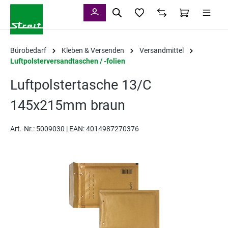
alt springen
Bürobedarf
Kleben & Versenden
Versandmittel
Luftpolsterversandtaschen / -folien
Luftpolstertasche 13/C
145x215mm braun
Art.-Nr.:
5009030 |
EAN: 4014987270376
Bildergalerie überspringen