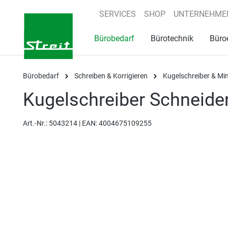
springen
Zur Hauptnavigation springen
SERVICES
SHOP
UNTERNEHME
Bürobedarf
Bürotechnik
Büro
Bürobedarf
Schreiben & Korrigieren
Kugelschreiber & Mi
Kugelschreiber Schneider 
Art.-Nr.:
5043214 |
EAN: 4004675109255
Bildergalerie überspringen