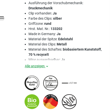
Ausführung der Vorschubmechanik:
Druckmechanik
Clip vorhanden:
Ja
Farbe des Clips:
silber
Griffzone:
rund
Hrst. Mat. Nr.:
133202
Made in Germany:
Ja
Material der Spitze:
Edelstahl
Material des Clips:
Metall
Material des Schaftes:
biobasiertem Kunststoff,
70 % recycelt
Mine auswechselbar:
Ja
Alle anzeigen