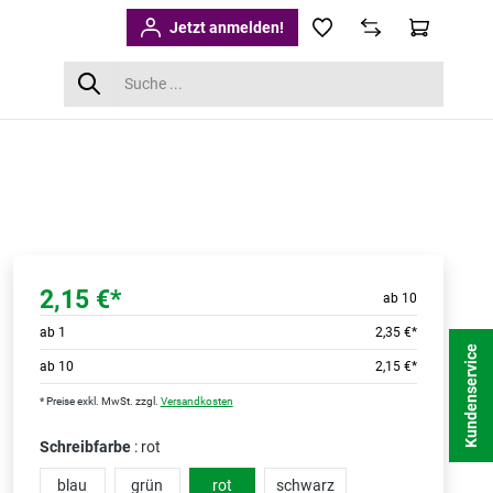
Jetzt anmelden!
2,15 €*
ab 10
ab
1
2,35 €*
Kundenservice
ab
10
2,15 €*
* Preise exkl. MwSt. zzgl.
Versandkosten
Schreibfarbe
: rot
blau
grün
rot
schwarz