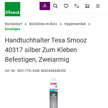
alt springen
Bürobedarf
Nützliches im Büro
Hygieneartikel
Sonstiges
Handtuchhalter Tesa Smooz
40317 silber Zum Kleben
Befestigen, Zweiarmig
Art.-Nr.:
5051778 |
EAN: 4042448448330
Bildergalerie überspringen