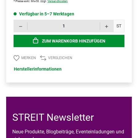
* Preise exkl. MwSt. zzgl.
Versandkosten
Verfügbar in 5–7 Werktagen
Prod
ST
ZUM WARENKORB HINZUFÜGEN
MERKEN
VERGLEICHEN
Herstellerinformationen
STREIT Newsletter
Neue Produkte, Blogbeiträge, Eventeinladungen und