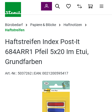
alt springen
Bürobedarf
Papiere & Blöcke
Haftnotizen
Haftstreifen
Haftstreifen Index Post-It
684ARR1 Pfeil 5x20 Im Etui,
Grundfarben
Art.-Nr.:
5037262 |
EAN: 0021200595417
Bildergalerie überspringen