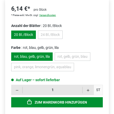
6,14 €*
pro Stück
* Preise exkl. MwSt. zzgl.
Versandkosten
Anzahl der Blätter
: 20 Bl./Block
20 Bl./Block
24 Bl./Block
(Diese Option ist zurzeit nicht verfügbar.)
Farbe
: rot, blau, gelb, grün, lila
rot, blau, gelb, grün, lila
rot, gelb, grün, blau
(Diese Option ist zurzeit nicht 
pink, orange, limonengrün, aquablau
(Diese Option ist zurzeit nicht verfügbar.)
Auf Lager – sofort lieferbar
Prod
ST
ZUM WARENKORB HINZUFÜGEN