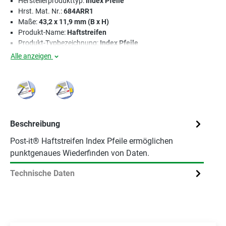
Herstellerprodukttyp:
Index Pfeile
Hrst. Mat. Nr.:
684ARR1
Maße:
43,2 x 11,9 mm (B x H)
Produkt-Name:
Haftstreifen
Produkt-Typbezeichnung:
Index Pfeile
Alle anzeigen
Beschreibung
Post-it® Haftstreifen Index Pfeile ermöglichen
punktgenaues Wiederfinden von Daten.
Technische Daten