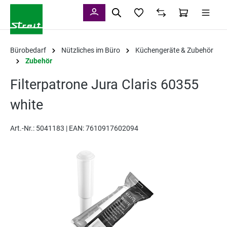
alt springen
Bürobedarf
Nützliches im Büro
Küchengeräte & Zubehör
Zubehör
Filterpatrone Jura Claris 60355
white
Art.-Nr.:
5041183 |
EAN: 7610917602094
Bildergalerie überspringen