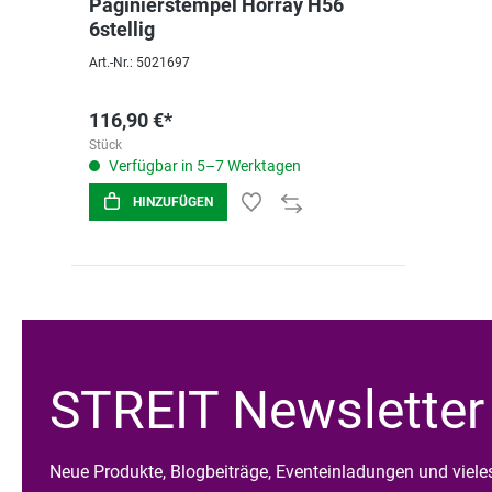
Paginierstempel Horray H56
6stellig
Art.-Nr.: 5021697
116,90 €*
Stück
Verfügbar in 5–7 Werktagen
HINZUFÜGEN
STREIT Newsletter
Neue Produkte, Blogbeiträge, Eventeinladungen und viel