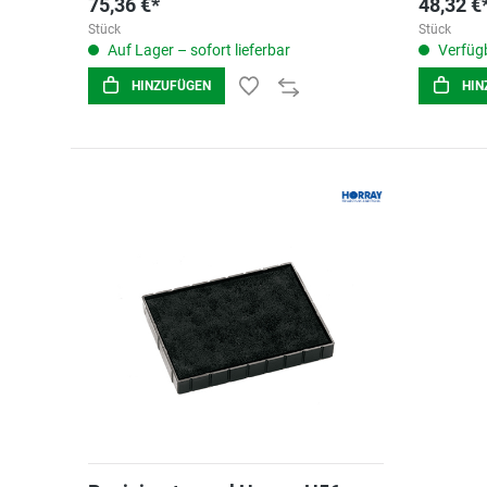
75,36 €*
48,32 €
Stück
Stück
Auf Lager – sofort lieferbar
Verfügb
HINZUFÜGEN
HIN