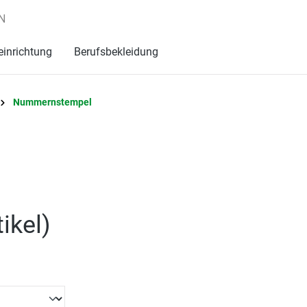
N
einrichtung
Berufsbekleidung
Nummernstempel
tikel
)