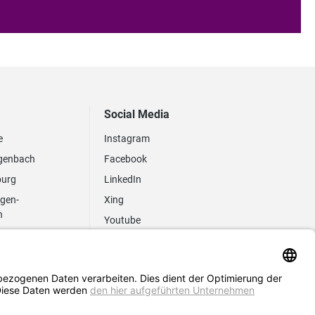
Social Media
e
Instagram
genbach
Facebook
burg
LinkedIn
ngen-
Xing
n
Youtube