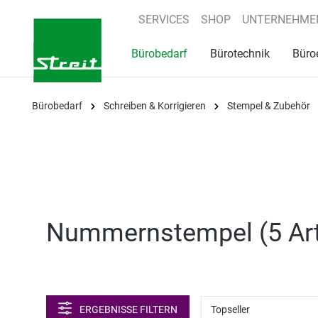
springen
Zur Hauptnavigation springen
SERVICES
SHOP
UNTERNEHME
Bürobedarf
Bürotechnik
Büro
Bürobedarf
Schreiben & Korrigieren
Stempel & Zubehör
Nummernstempel (
5 Ar
ERGEBNISSE FILTERN