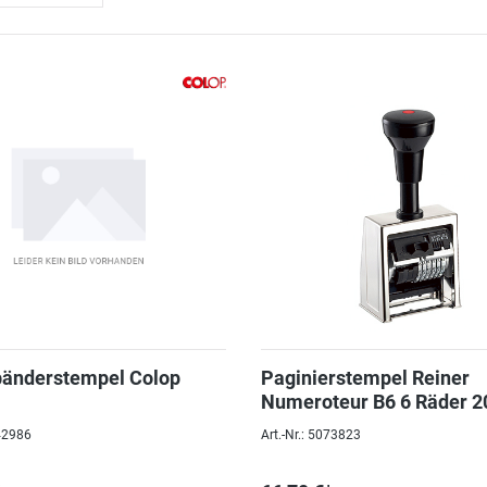
bänderstempel Colop
Paginierstempel Reiner
Numeroteur B6 6 Räder 2
011
042986
Art.-Nr.: 5073823