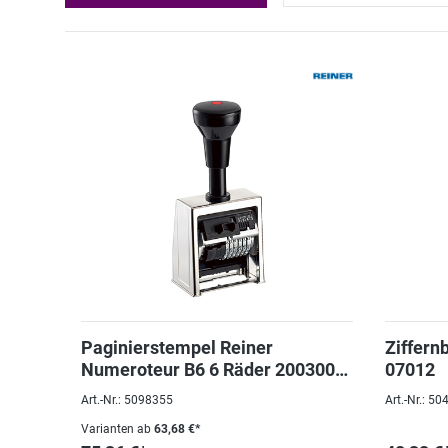
Paginierstempel Reiner
Ziffern
Numeroteur B6 6 Räder 200300-
07012
001 Blockschrift 4,5mm
Art.-Nr.: 5098355
Art.-Nr.: 5
Varianten ab
63,68 €*