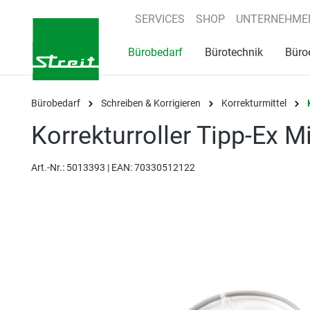
springen
Zur Hauptnavigation springen
SERVICES
SHOP
UNTERNEHME
Bürobedarf
Bürotechnik
Büro
Bürobedarf
Schreiben & Korrigieren
Korrekturmittel
Korrekturroller Tipp-E
Art.-Nr.:
5013393 |
EAN: 70330512122
Bildergalerie überspringen