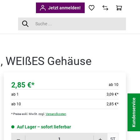
Jetzt anmelden!
m, WEIßES Gehäuse
2,85 €*
ab 10
ab
1
3,09 €*
Kundenservice
ab
10
2,85 €*
* Preise exkl. MwSt. zzgl.
Versandkosten
Auf Lager – sofort lieferbar
Produk
ST