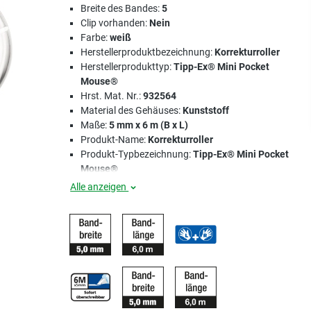
Breite des Bandes:
5
Clip vorhanden:
Nein
Farbe:
weiß
Herstellerproduktbezeichnung:
Korrekturroller
Herstellerprodukttyp:
Tipp-Ex® Mini Pocket
Mouse®
Hrst. Mat. Nr.:
932564
Material des Gehäuses:
Kunststoff
Maße:
5 mm x 6 m (B x L)
Produkt-Name:
Korrekturroller
Produkt-Typbezeichnung:
Tipp-Ex® Mini Pocket
Mouse®
Alle anzeigen