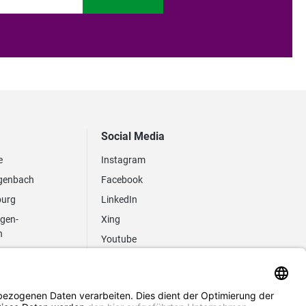
Social Media
e
Instagram
genbach
Facebook
burg
LinkedIn
ngen-
Xing
n
Youtube