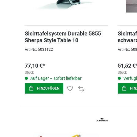
Sichttafelsystem Durable 5855
Sichtta
Sherpa Style Table 10
schwarz 
Art.-Nr.: 5031122
Art.-Nr.: 5
77,10 €*
51,52 €
Stück
Stück
Auf Lager – sofort lieferbar
Verfügb
HINZUFÜGEN
HIN