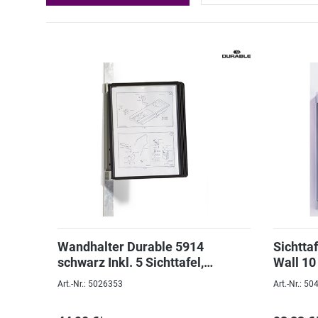
Wandhalter Durable 5914
Sichtta
schwarz Inkl. 5 Sichttafel,
Wall 10 
Magnetisch
Komple
Art.-Nr.: 5026353
Art.-Nr.: 5