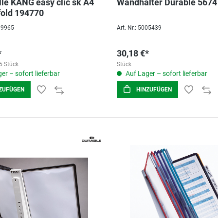
lle KANG easy clic sk A4
Wandhalter Durable 5674
ifold 194770
039965
Art.-Nr.: 5005439
*
30,18 €*
5 Stück
Stück
er – sofort lieferbar
Auf Lager – sofort lieferbar
ZUFÜGEN
HINZUFÜGEN