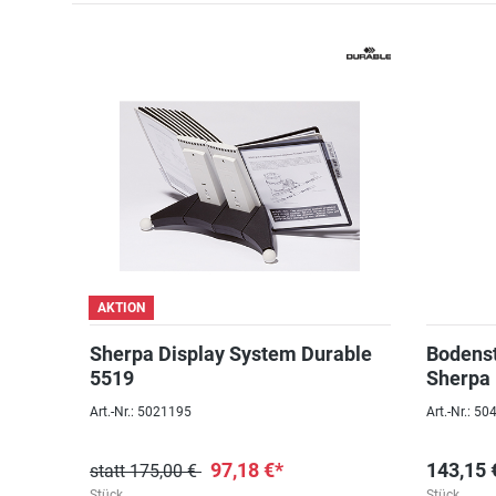
AKTION
Sherpa Display System Durable
Bodenst
5519
Sherpa 
Anthraz
Art.-Nr.: 5021195
Art.-Nr.: 5
97,18 €*
143,15 
statt 175,00 €
Stück
Stück