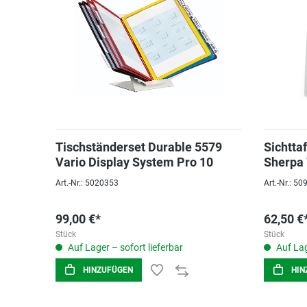
Tischständerset Durable 5579
Sichtta
Vario Display System Pro 10
Sherpa 
schwar
Art.-Nr.: 5020353
Art.-Nr.: 5
99,00 €*
62,50 €
Stück
Stück
Auf Lager – sofort lieferbar
Auf Lag
HINZUFÜGEN
HIN