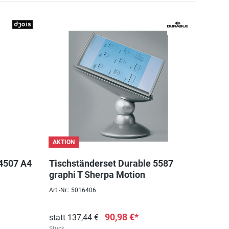
AKTION
54507 A4
Tischständerset Durable 5587
graphi T Sherpa Motion
Art.-Nr.: 5016406
90,98 €*
statt 137,44 €
Stück