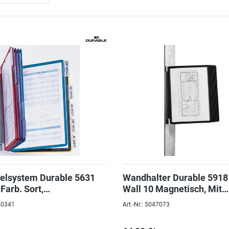
felsystem Durable 5631
Wandhalter Durable 5918
Farb. Sort,
Wall 10 Magnetisch, Mit
ttsystem
Sichttafeln A4 Schwarz
040341
Art.-Nr.: 5047073