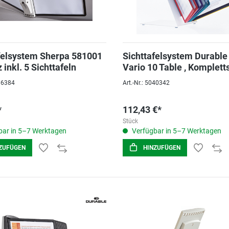
felsystem Sherpa 581001
Sichttafelsystem Durable
inkl. 5 Sichttafeln
Vario 10 Table , Komplet
086384
Art.-Nr.: 5040342
*
112,43 €*
Stück
ar in 5–7 Werktagen
Verfügbar in 5–7 Werktagen
ZUFÜGEN
HINZUFÜGEN