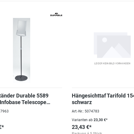
änder Durable 5589
Hängesichttaf Tarifold 1
Infobase Telescope
schwarz
it/grau
047963
Art.-Nr.: 5074783
Varianten ab
23,30 €*
€*
23,43 €*
Packung á 5 Stück