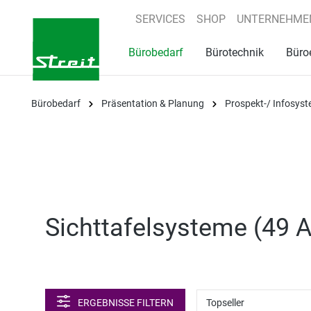
springen
Zur Hauptnavigation springen
SERVICES
SHOP
UNTERNEHME
Bürobedarf
Bürotechnik
Büro
Bürobedarf
Präsentation & Planung
Prospekt-/ Infosys
Sichttafelsysteme (
49 A
ERGEBNISSE FILTERN