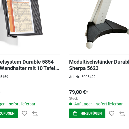
felsystem Durable 5854
Modultischständer Durab
Wandhalter mit 10 Tafeln
Sherpa 5623
z/grau
095169
Art.-Nr.: 5005429
*
79,00 €*
Stück
er – sofort lieferbar
Auf Lager – sofort lieferbar
ZUFÜGEN
HINZUFÜGEN