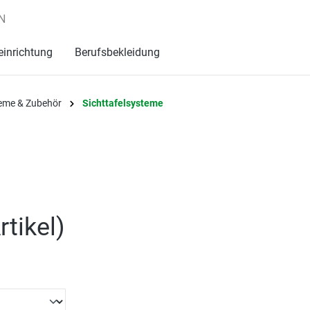
N
einrichtung
Berufsbekleidung
teme & Zubehör
Sichttafelsysteme
rtikel
)