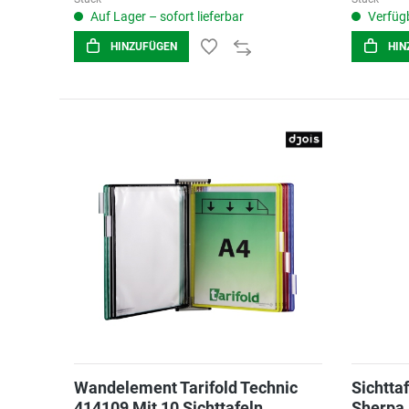
Auf Lager – sofort lieferbar
Verfügb
HINZUFÜGEN
HIN
Wandelement Tarifold Technic
Sichtta
414109 Mit 10 Sichttafeln
Sherpa 