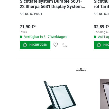
Sichttafelsystem Durable 5631-
Sichthü
22 Sherpa 5631 Display System
rot Tar
Wall 10
Art.-Nr.: 5019004
Art.-Nr.: 5
71,90 €*
32,89 €
Stück
Packung á 
Verfügbar in 5–7 Werktagen
Auf Lag
HINZUFÜGEN
HIN