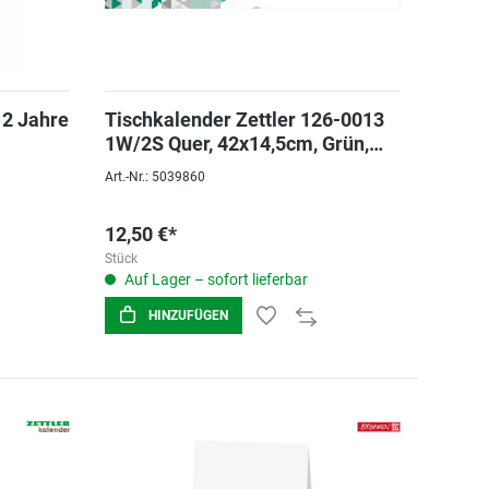
 2 Jahre
Tischkalender Zettler 126-0013
1W/2S Quer, 42x14,5cm, Grün,
Sonn-und Feiertag
Art.-Nr.: 5039860
12,50 €*
Stück
Auf Lager – sofort lieferbar
HINZUFÜGEN