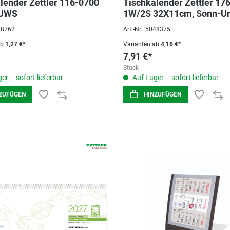
lender Zettler 116-0700
Tischkalender Zettler 17
 UWS
1W/2S 32X11cm, Sonn-U
Feiertage Hervorgehobe
048762
Art.-Nr.: 5048375
ab
1,27 €*
Varianten ab
4,16 €*
7,91 €*
Stück
er – sofort lieferbar
Auf Lager – sofort lieferbar
ZUFÜGEN
HINZUFÜGEN