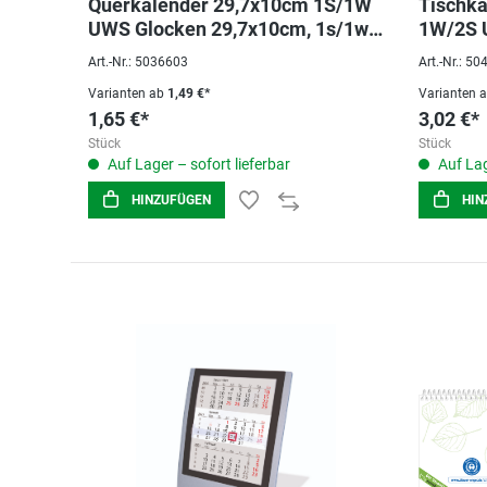
Querkalender 29,7x10cm 1S/1W
Tischka
UWS Glocken 29,7x10cm, 1s/1w,
1W/2S
8-18 Uhr, Recycling
Art.-Nr.: 5036603
Art.-Nr.: 5
Varianten ab
1,49 €*
Varianten 
1,65 €*
3,02 €*
Stück
Stück
Auf Lager – sofort lieferbar
Auf Lag
HINZUFÜGEN
HIN