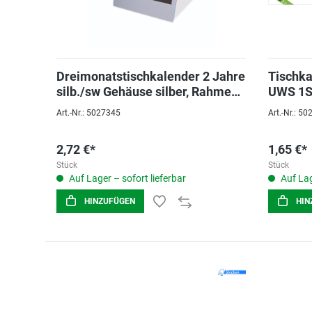
Dreimonatstischkalender 2 Jahre
Tischka
silb./sw Gehäuse silber, Rahmen
UWS 1
Schwarz
Art.-Nr.: 5027345
Art.-Nr.: 5
2,72 €*
1,65 €*
Stück
Stück
Auf Lager – sofort lieferbar
Auf Lag
HINZUFÜGEN
HIN