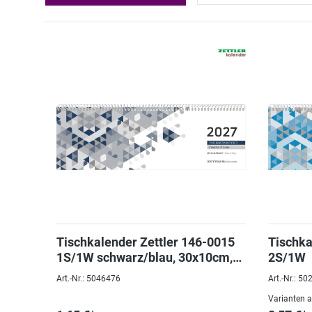
Tischkalender Zettler 146-0015
Tischka
1S/1W schwarz/blau, 30x10cm,
2S/1W
Tages-, Wochen-
Art.-Nr.: 5046476
Art.-Nr.: 5
Varianten 