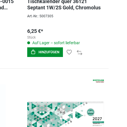
6-0015
Tischkalender quer 36121
nd
Septant 1W/2S Gold, Chromolus
Art.-Nr.: 5007305
6,25 €*
Stück
Auf Lager – sofort lieferbar
HINZUFÜGEN