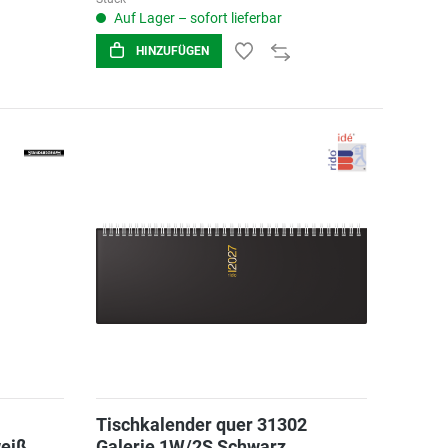
Auf Lager – sofort lieferbar
HINZUFÜGEN
Tischkalender quer 31302
eiß
Galerie 1W/2S Schwarz,