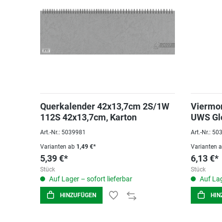
Querkalender 42x13,7cm 2S/1W
Viermo
112S 42x13,7cm, Karton
UWS Gl
Art.-Nr.: 5039981
Art.-Nr.: 5
Varianten ab
1,49 €*
Varianten 
5,39 €*
6,13 €*
Stück
Stück
Auf Lager – sofort lieferbar
Auf Lag
HINZUFÜGEN
HIN