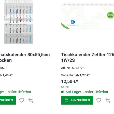
natskalender 30x55,5cm
Tischkalender Zettler 12
ocken
1W/2S
036602
Art.-Nr.: 5048728
ab
1,49 €*
Varianten ab
1,27 €*
12,50 €*
Stück
er – sofort lieferbar
Auf Lager – sofort lieferbar
ZUFÜGEN
HINZUFÜGEN