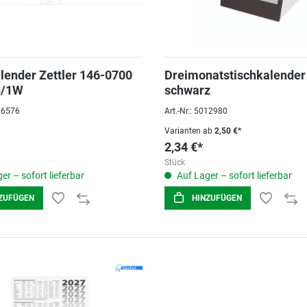
lender Zettler 146-0700
Dreimonatstischkalender
S/1W
schwarz
026576
Art.-Nr.: 5012980
Varianten ab
2,50 €*
2,34 €*
Stück
er – sofort lieferbar
Auf Lager – sofort lieferbar
ZUFÜGEN
HINZUFÜGEN