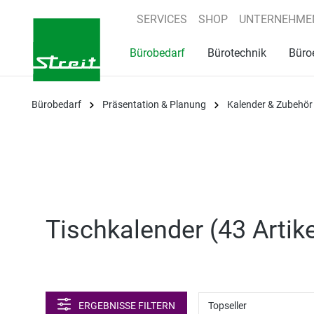
springen
Zur Hauptnavigation springen
SERVICES
SHOP
UNTERNEHME
Bürobedarf
Bürotechnik
Büro
Bürobedarf
Präsentation & Planung
Kalender & Zubehör
Tischkalender (
43 Artike
ERGEBNISSE FILTERN