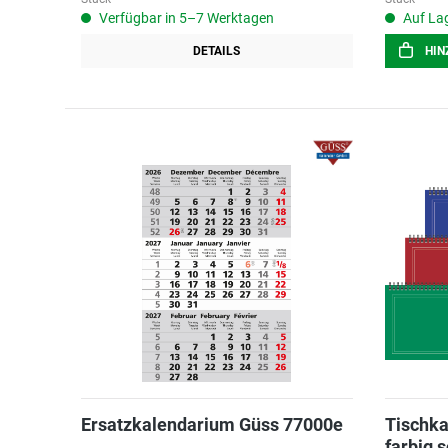
Verfügbar in 5–7 Werktagen
Auf Lag
DETAILS
HIN
Ersatzkalendarium Güss 77000e
Tischk
farbig 