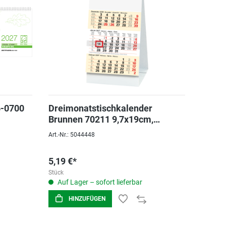
6-0700
Dreimonatstischkalender
Brunnen 70211 9,7x19cm,
viersprachig: deutsch, engl.
Art.-Nr.: 5044448
5,19 €*
Stück
Auf Lager – sofort lieferbar
HINZUFÜGEN