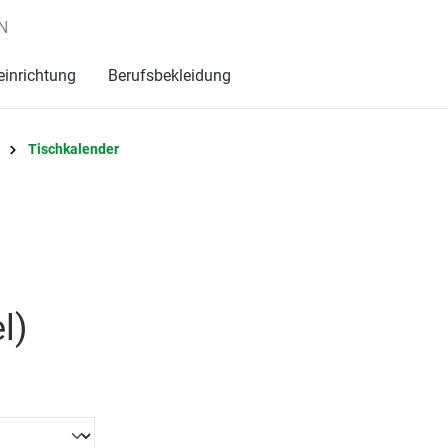
N
einrichtung
Berufsbekleidung
Tischkalender
l
)