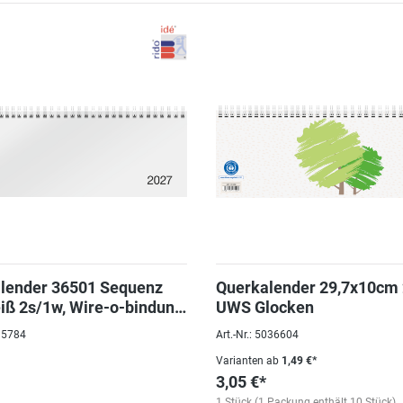
lender 36501 Sequenz
Querkalender 29,7x10cm
iß 2s/1w, Wire-o-bindung,
UWS Glocken
r
035784
Art.-Nr.: 5036604
Varianten ab
1,49 €*
3,05 €*
1 Stück (1 Packung enthält 10 Stück)