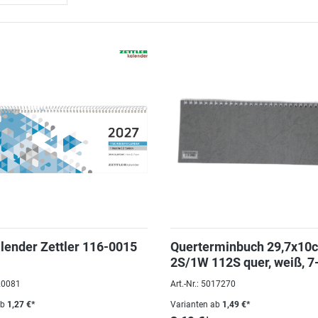
lender Zettler 116-0015
Querterminbuch 29,7x10
2S/1W 112S quer, weiß, 7-
112 Seiten
020081
Art.-Nr.: 5017270
ab
1,27 €*
Varianten ab
1,49 €*