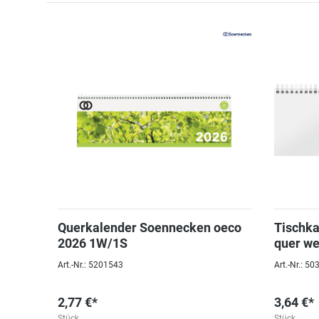
Querkalender Soennecken oeco
Tischka
2026 1W/1S
quer we
7-18 Uh
Art.-Nr.: 5201543
Art.-Nr.: 5
2,77 €*
3,64 €*
Stück
Stück