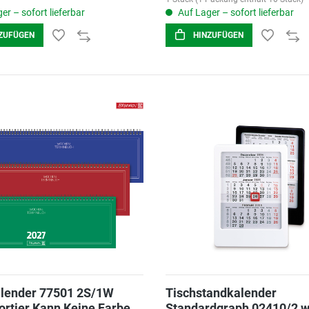
er – sofort lieferbar
Auf Lager – sofort lieferbar
ZUFÜGEN
HINZUFÜGEN
alender 77501 2S/1W
Tischstandkalender
sortier Kann Keine Farbe
Standardgraph 02410/2 w