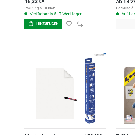
16,33 €*
ab
18,2
Packung á 10 Blatt
Packung á 
Verfügbar in 5–7 Werktagen
Auf Lag
HINZUFÜGEN