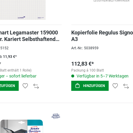
hart Legamaster 159000
Kopierfolie Regulus Signo
r. Kariert Selbsthaftend
A3
t-folie
015152
Art.-Nr.: 5038959
ab
11,93 €*
*
112,83 €*
Blatt enthält 1 Rolle)
Packung á 100 Blatt
er – sofort lieferbar
Verfügbar in 5–7 Werktagen
ZUFÜGEN
HINZUFÜGEN