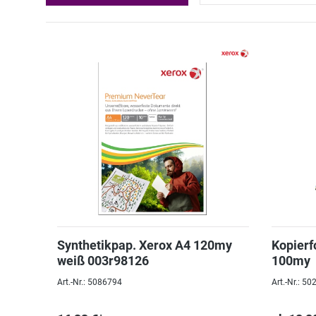
Synthetikpap. Xerox A4 120my
Kopierf
weiß 003r98126
100my
Art.-Nr.: 5086794
Art.-Nr.: 5