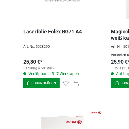
Laserfolie Folex BG71 A4
Magicc
weiß ka
Flipchar
Art.-Nr.: 5028290
Art.-Nr.: 5
Varianten 
25,80 €*
25,90 €
Packung á 50 Stück
1 Rolle (25 
Verfügbar in 5–7 Werktagen
Auf Lag
HINZUFÜGEN
HIN