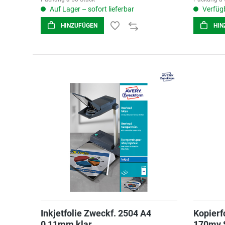
Auf Lager – sofort lieferbar
Verfügb
HINZUFÜGEN
HIN
Inkjetfolie Zweckf. 2504 A4
Kopierf
0,11mm klar
170my 