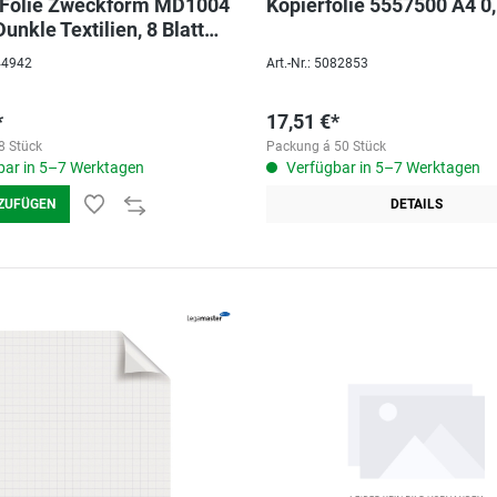
-Folie Zweckform MD1004
Kopierfolie 5557500 A4 
unkle Textilien, 8 Blatt
rfo
044942
Art.-Nr.: 5082853
*
17,51 €*
8 Stück
Packung á 50 Stück
ar in 5–7 Werktagen
Verfügbar in 5–7 Werktagen
ZUFÜGEN
DETAILS