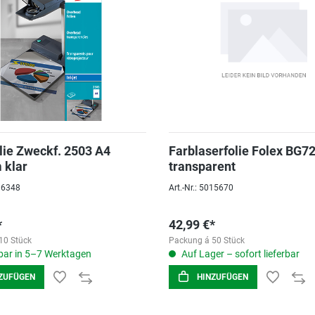
olie Zweckf. 2503 A4
Farblaserfolie Folex BG7
 klar
transparent
016348
Art.-Nr.: 5015670
*
42,99 €*
10 Stück
Packung á 50 Stück
ar in 5–7 Werktagen
Auf Lager – sofort lieferbar
ZUFÜGEN
HINZUFÜGEN