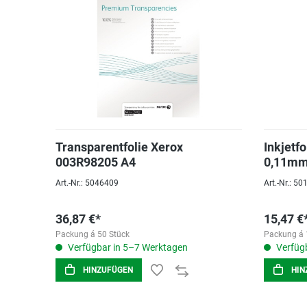
Transparentfolie Xerox
Inkjetf
003R98205 A4
0,11mm
Art.-Nr.: 5046409
Art.-Nr.: 5
36,87 €*
15,47 €
Packung á 50 Stück
Packung á 
Verfügbar in 5–7 Werktagen
Verfügb
HINZUFÜGEN
HIN