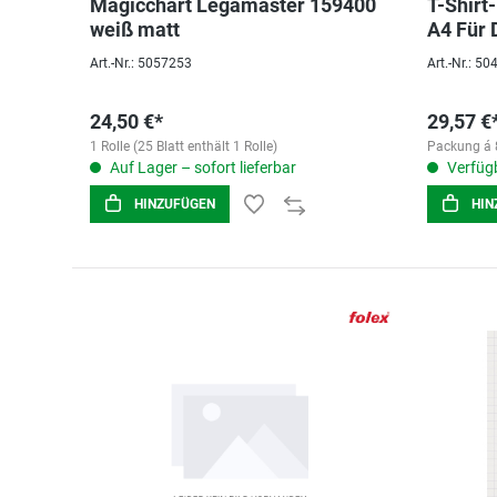
Magicchart Legamaster 159400
T-Shirt
weiß matt
A4 Für D
Transfe
Art.-Nr.: 5057253
Art.-Nr.: 5
24,50 €*
29,57 €
1 Rolle (25 Blatt enthält 1 Rolle)
Packung á 
Auf Lager – sofort lieferbar
Verfügb
HINZUFÜGEN
HIN