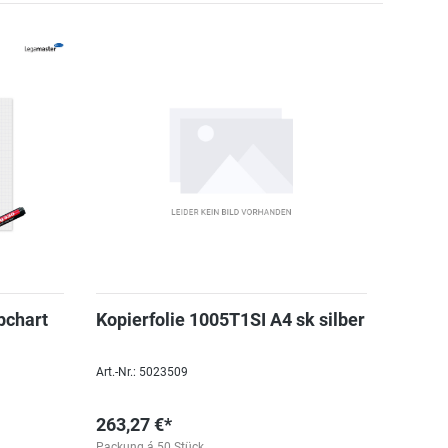
pchart
Kopierfolie 1005T1SI A4 sk silber
Art.-Nr.: 5023509
263,27 €*
Packung á 50 Stück