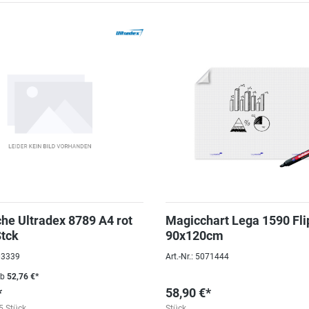
che Ultradex 8789 A4 rot
Magicchart Lega 1590 Fli
Stck
90x120cm
203339
Art.-Nr.: 5071444
ab
52,76 €*
*
58,90 €*
5 Stück
Stück