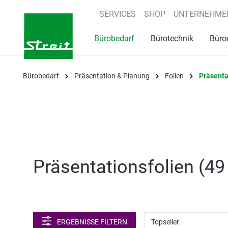
springen
Zur Hauptnavigation springen
SERVICES
SHOP
UNTERNEHME
Bürobedarf
Bürotechnik
Büro
Bürobedarf
Präsentation & Planung
Folien
Präsenta
Präsentationsfolien (
49 
ERGEBNISSE FILTERN