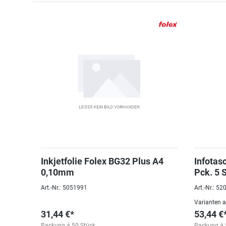
Inkjetfolie Folex BG32 Plus A4
Infotas
0,10mm
Pck. 5 
Art.-Nr.: 5051991
Art.-Nr.: 5
Varianten 
31,44 €*
53,44 €
Packung á 50 Stück
Packung á 