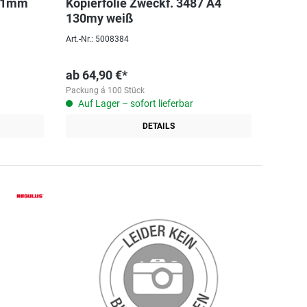
0,1mm
Kopierfolie Zweckf. 3487 A4
130my weiß
Art.-Nr.: 5008384
ab
64,90 €*
Packung á 100 Stück
Auf Lager – sofort lieferbar
DETAILS