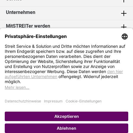
Unternehmen
MitSTREITer werden
Kontakt
Social Media
2026 Streit Service & Solution GmbH & Co. KG
* Alle Preise exkl. MwSt. zzgl.
Versandkosten
Impressum
Datenschutz
AGB
Hinweisgebersystem
Erklärung zur Barrierefreiheit
Verkauf nur an Selbstständige / Gewerbetreibende. Kein Verkauf an