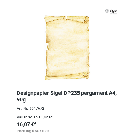
Designpapier Sigel DP235 pergament A4,
90g
Art.-Nr.: 5017672
Varianten ab
11,02 €*
16,07 €*
Packung á 50 Stück