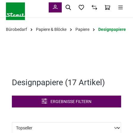
alt springen
Bürobedarf
Papiere & Blöcke
Papiere
Designpapiere
Designpapiere (
17 Artikel
)
ERGEBNISSE FILTERN