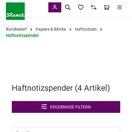
alt springen
Bürobedarf
Papiere & Blöcke
Haftnotizen
Haftnotizspender
Haftnotizspender (
4 Artikel
)
ERGEBNISSE FILTERN