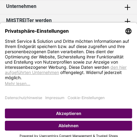
Unternehmen
MitSTREITer werden
Kontakt
Social Media
2026 Streit Service & Solution GmbH & Co. KG
* Alle Preise exkl. MwSt. zzgl.
Versandkosten
Impressum
Datenschutz
AGB
Hinweisgebersystem
Erklärung zur Barrierefreiheit
Verkauf nur an Selbstständige / Gewerbetreibende. Kein Verkauf an
Privat. Preise gelten nur bei Bestellung im Online-Shop