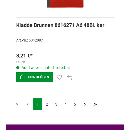
Kladde Brunnen 8616271 A6 48Bl. kar
Art.-Nr.: 5042087
3,21 €*
Stück
Auf Lager – sofort lieferbar
HINZUFÜGEN
1
2
3
4
5