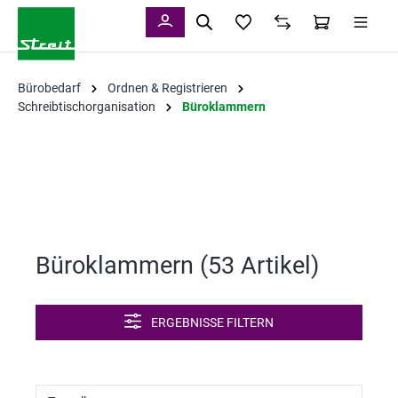
alt springen
Bürobedarf
Ordnen & Registrieren
Schreibtischorganisation
Büroklammern
Büroklammern (
53 Artikel
)
ERGEBNISSE FILTERN