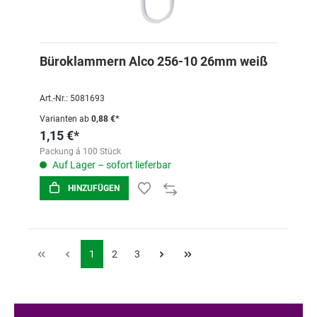
Büroklammern Alco 256-10 26mm weiß
Art.-Nr.: 5081693
Varianten ab
0,88 €*
1,15 €*
Packung á 100 Stück
Auf Lager – sofort lieferbar
HINZUFÜGEN
1
2
3