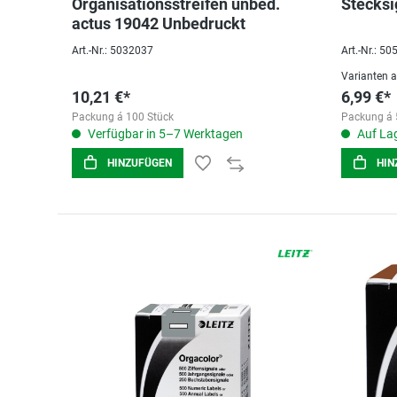
Organisationsstreifen unbed.
Stecksi
actus 19042 Unbedruckt
Art.-Nr.: 5032037
Art.-Nr.: 5
Varianten 
10,21 €*
6,99 €*
Packung á 100 Stück
Packung á 
Verfügbar in 5–7 Werktagen
Auf Lag
HINZUFÜGEN
HIN