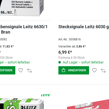
bensignale Leitz 6630/1
Stecksignale Leitz 6030 g
 Bran
060092
Art.-Nr.: 5058816
ab
11,82 €*
Varianten ab
3,86 €*
*
6,99 €*
250 Stück
Packung á 50 Stück
er – sofort lieferbar
Auf Lager – sofort lieferbar
ZUFÜGEN
HINZUFÜGEN