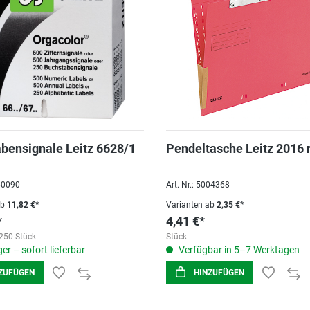
bensignale Leitz 6628/1
Pendeltasche Leitz 2016 
060090
Art.-Nr.: 5004368
ab
11,82 €*
Varianten ab
2,35 €*
*
4,41 €*
250 Stück
Stück
er – sofort lieferbar
Verfügbar in 5–7 Werktagen
ZUFÜGEN
HINZUFÜGEN