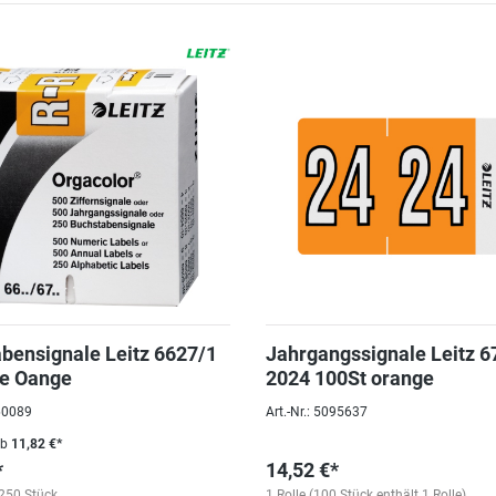
bensignale Leitz 6627/1
Jahrgangssignale Leitz 6
ge Oange
2024 100St orange
060089
Art.-Nr.: 5095637
ab
11,82 €*
*
14,52 €*
250 Stück
1 Rolle (100 Stück enthält 1 Rolle)