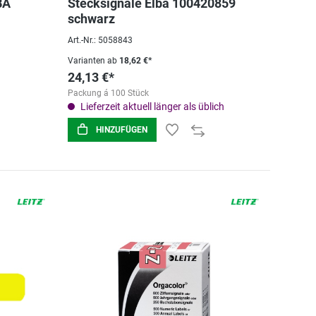
BA
Stecksignale Elba 100420859
schwarz
Art.-Nr.: 5058843
Varianten ab
18,62 €*
24,13 €*
Packung á 100 Stück
Lieferzeit aktuell länger als üblich
HINZUFÜGEN