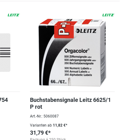
754
Buchstabensignale Leitz 6625/1
P rot
Art.-Nr.: 5060087
Varianten ab
11,82 €*
31,79 €*
Packung á 250 Stück