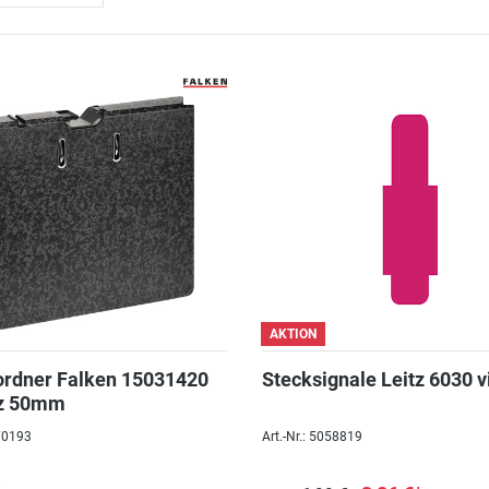
AKTION
rdner Falken 15031420
Stecksignale Leitz 6030 vi
z 50mm
070193
Art.-Nr.: 5058819