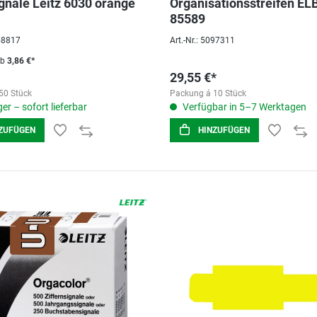
gnale Leitz 6030 orange
Organisationsstreifen EL
85589
058817
Art.-Nr.: 5097311
ab
3,86 €*
29,55 €*
50 Stück
Packung á 10 Stück
er – sofort lieferbar
Verfügbar in 5–7 Werktagen
ZUFÜGEN
HINZUFÜGEN