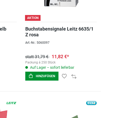
AKTION
elb
Buchstabensignale Leitz 6635/1
Z rosa
Art.-Nr.: 5060097
11,82 €*
statt 31,79 €
Packung á 250 Stück
Auf Lager – sofort lieferbar
HINZUFÜGEN