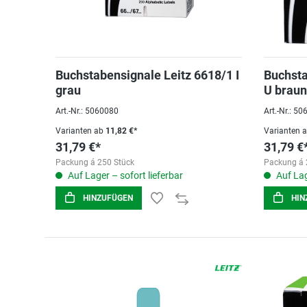
Buchstabensignale Leitz 6618/1 I
Buchsta
grau
U braun
Art.-Nr.: 5060080
Art.-Nr.: 5
Varianten ab
11,82 €*
Varianten 
31,79 €*
31,79 €
Packung á 250 Stück
Packung á 
Auf Lager – sofort lieferbar
Auf Lag
HINZUFÜGEN
HIN