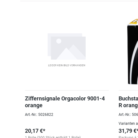
Ziffernsignale Orgacolor 9001-4
Buchsta
orange
R oran
Art.-Nr.: 5026822
Art.-Nr.: 5
Varianten 
20,17 €*
31,79 €
1 Rolle (500 Stück enthält 1 Rolle)
Packung á 