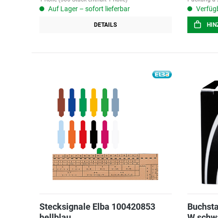
Auf Lager – sofort lieferbar
Verfügb
DETAILS
HIN
Stecksignale Elba 100420853
Buchsta
hellblau
W schw