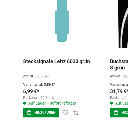
Stecksignale Leitz 6030 grün
Buchsta
S grün
Art.-Nr.: 5058823
Art.-Nr.: 5
Varianten ab
3,86 €*
Varianten 
6,99 €*
31,79 €
Packung á 50 Stück
Packung á 
Auf Lager – sofort lieferbar
Auf Lag
HINZUFÜGEN
HIN