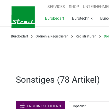
springen
Zur Hauptnavigation springen
SERVICES
SHOP
UNTERNEHME
Bürobedarf
Bürotechnik
Büro
Bürobedarf
Ordnen & Registrieren
Registraturen
Son
Sonstiges (
78 Artikel
)
ERGEBNISSE FILTERN