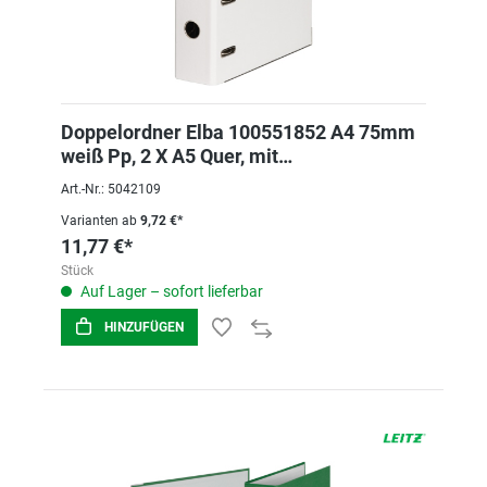
Doppelordner Elba 100551852 A4 75mm
weiß Pp, 2 X A5 Quer, mit
auswechselbarem Rs
Art.-Nr.: 5042109
Varianten ab
9,72 €*
11,77 €*
Stück
Auf Lager – sofort lieferbar
HINZUFÜGEN