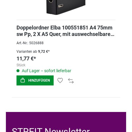
Doppelordner Elba 100551851 A4 75mm
sw Pp, 2 X A5 Quer, mit auswechselbarem
Rs
Art.-Nr.: 5026888
Varianten ab
9,72 €*
11,77 €*
Stück
Auf Lager – sofort lieferbar
HINZUFÜGEN
STREIT Newsletter