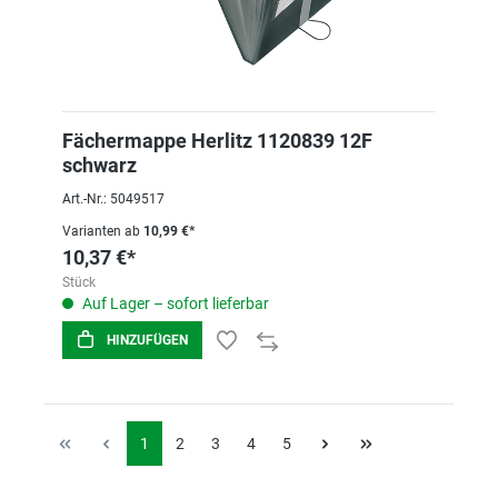
Fächermappe Herlitz 1120839 12F
schwarz
Art.-Nr.: 5049517
Varianten ab
10,99 €*
10,37 €*
Stück
Auf Lager – sofort lieferbar
HINZUFÜGEN
1
2
3
4
5