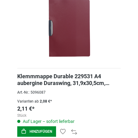
Klemmmappe Durable 229531 A4
aubergine Duraswing, 31,9x30,5cm,
PP/Kunststoff
Art.-Nr.: 5096087
Varianten ab
2,08 €*
2,11 €*
Stück
Auf Lager – sofort lieferbar
HINZUFÜGEN