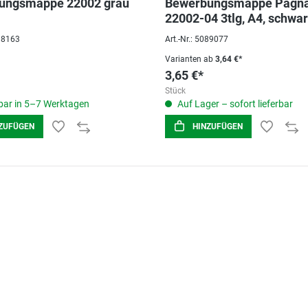
ungsmappe 22002 grau
Bewerbungsmappe Pagna
22002-04 3tlg, A4, schwar
Karton
018163
Art.-Nr.: 5089077
Varianten ab
3,64 €*
3,65 €*
Stück
ar in 5–7 Werktagen
Auf Lager – sofort lieferbar
ZUFÜGEN
HINZUFÜGEN