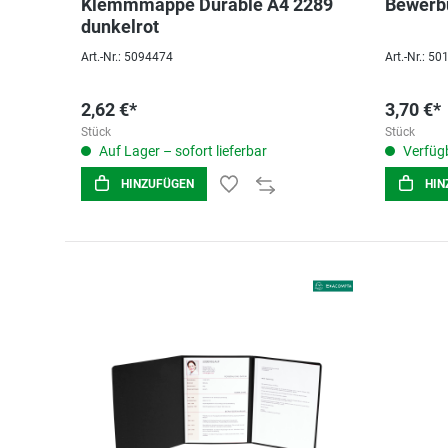
Klemmmappe Durable A4 2289
Bewerb
dunkelrot
Art.-Nr.: 5094474
Art.-Nr.: 5
2,62 €*
3,70 €*
Stück
Stück
Auf Lager – sofort lieferbar
Verfügb
HINZUFÜGEN
HIN