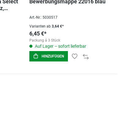
 Select
Bewerbungsmappe 22016 blau
z,
Art.-Nr.: 5030517
Varianten ab
3,64 €*
6,45 €*
Packung á 3 Stück
Auf Lager – sofort lieferbar
HINZUFÜGEN