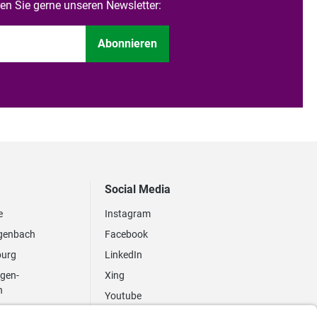
n Sie gerne unseren Newsletter:
Abonnieren
Social Media
e
Instagram
genbach
Facebook
burg
LinkedIn
ngen-
Xing
n
Youtube