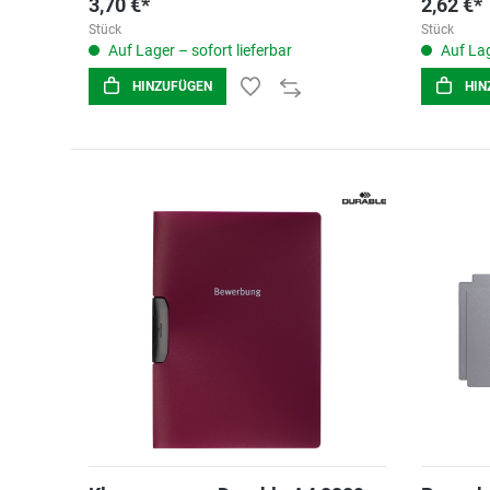
3,70 €*
2,62 €*
Stück
Stück
Auf Lager – sofort lieferbar
Auf Lag
HINZUFÜGEN
HIN