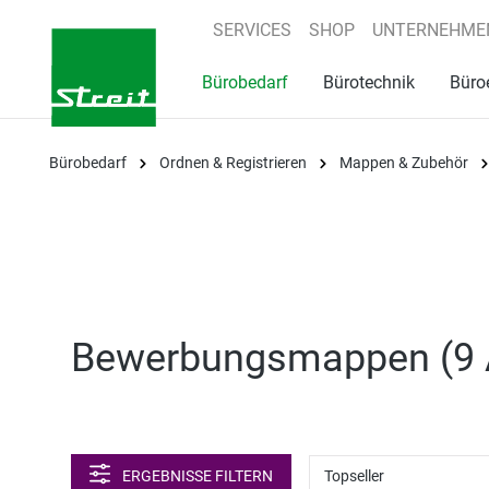
springen
Zur Hauptnavigation springen
SERVICES
SHOP
UNTERNEHME
Bürobedarf
Bürotechnik
Büro
Bürobedarf
Ordnen & Registrieren
Mappen & Zubehör
Bewerbungsmappen (
9 
ERGEBNISSE FILTERN