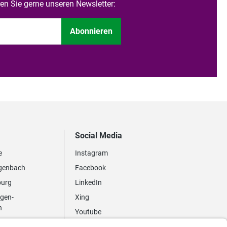
n Sie gerne unseren Newsletter:
Abonnieren
Social Media
e
Instagram
genbach
Facebook
burg
LinkedIn
ngen-
Xing
n
Youtube