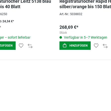
aturlocher Leitz 5138 blau
Registraturlocher Rapid
is 40 Blatt
silber/orange bis 150 Blat
006250
Art.-Nr.: 5038832
ab
24,34 €*
*
268,69 €*
Stück
er – sofort lieferbar
Verfügbar in 5–7 Werktagen
ZUFÜGEN
HINZUFÜGEN