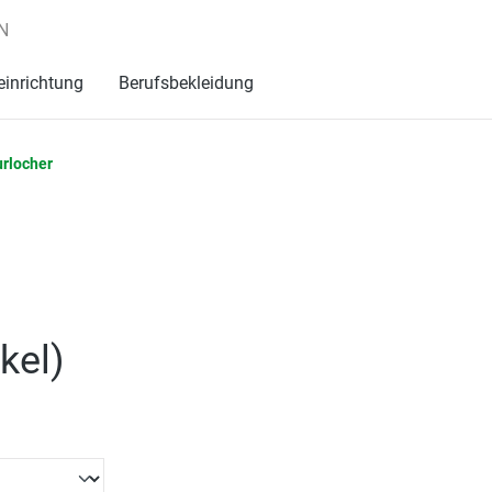
N
einrichtung
Berufsbekleidung
urlocher
ikel
)