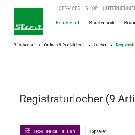
springen
Zur Hauptnavigation springen
SERVICES
SHOP
UNTERNEHME
Bürobedarf
Bürotechnik
Büro
Bürobedarf
Ordnen & Registrieren
Locher
Registrat
Registraturlocher (
9 Art
ERGEBNISSE FILTERN