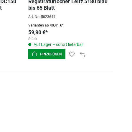
 HDC150
Registraturlocher Leitz 5180 blau
t
bis 65 Blatt
Art.-Nr.: 5023644
Varianten ab
40,41 €*
59,90 €*
Stück
Auf Lager – sofort lieferbar
HINZUFÜGEN