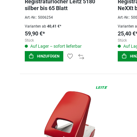
Registraturlocher Leitz 5180
Registr
silber bis 65 Blatt
NeXXt b
Art.-Nr.: 5006254
Art.-Nr.: 5
Varianten ab
40,41 €*
Varianten 
59,90 €*
25,40 €
Stück
Stück
Auf Lager – sofort lieferbar
Auf Lag
HINZUFÜGEN
HIN