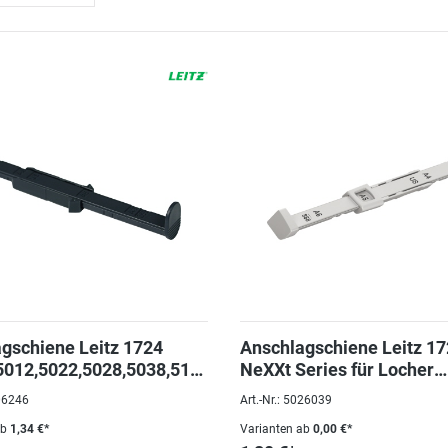
gschiene Leitz 1724
Anschlagschiene Leitz 1
5012,5022,5028,5038,513
NeXXt Series für Locher
5058,5038,5005,5008,513
006246
Art.-Nr.: 5026039
ab
1,34 €*
Varianten ab
0,00 €*