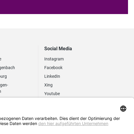
Social Media
e
Instagram
genbach
Facebook
burg
LinkedIn
ngen-
Xing
n
Youtube