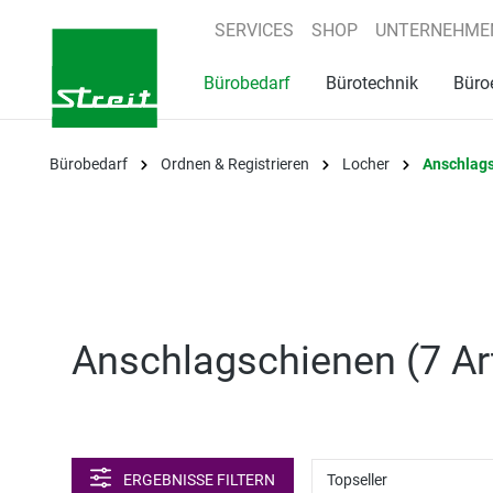
springen
Zur Hauptnavigation springen
SERVICES
SHOP
UNTERNEHME
Bürobedarf
Bürotechnik
Büro
Bürobedarf
Ordnen & Registrieren
Locher
Anschlag
Anschlagschienen (
7 Ar
ERGEBNISSE FILTERN