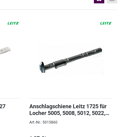
727
Anschlagschiene Leitz 1725 für
Locher 5005, 5008, 5012, 5022,
8
5030
Art.-Nr.: 5015860