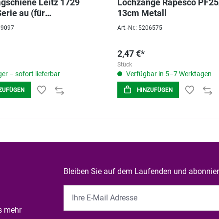
gschiene Leitz 1729
Lochzange Rapesco PF2
erie au (für
13cm Metall
38,5005,5008,5138)
089097
Art.-Nr.: 5206575
2,47 €*
Stück
er – sofort lieferbar
Verfügbar in 5–7 Werktagen
ZUFÜGEN
HINZUFÜGEN
Bleiben Sie auf dem Laufenden und abonniere
es mehr