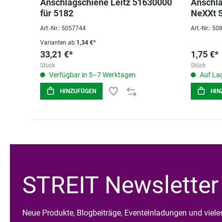
Anschlagschiene Leitz 51630000
Anschla
für 5182
NeXXt S
5058,50
Art.-Nr.: 5057744
Art.-Nr.: 5
Varianten ab
1,34 €*
33,21 €*
1,75 €*
Stück
Stück
Verfügbar in 5–7 Werktagen
Auf Lag
HINZUFÜGEN
HIN
STREIT Newsletter
Neue Produkte, Blogbeiträge, Eventeinladungen und viel