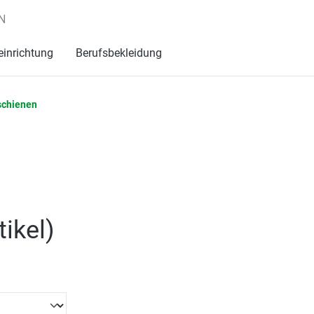
N
einrichtung
Berufsbekleidung
schienen
tikel
)