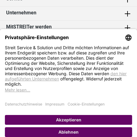
Unternehmen
MitSTREITer werden
Kontakt
Social Media
2026 Streit Service & Solution GmbH & Co. KG
* Alle Preise exkl. MwSt. zzgl.
Versandkosten
Impressum
Datenschutz
AGB
Hinweisgebersystem
Erklärung zur Barrierefreiheit
Verkauf nur an Selbstständige / Gewerbetreibende. Kein Verkauf an