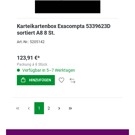
Karteikartenbox Exacompta 5339623D
sortiert A8 8 St.
Art.-Nr.: 5205142
123,91 €*
Packung á 8 Stück
Verfügbar in 5–7 Werktagen
HINZUFÜGEN
1
2