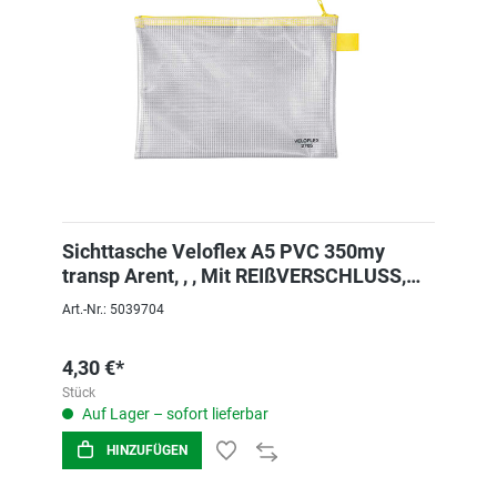
Sichttasche Veloflex A5 PVC 350my
transp Arent, , , Mit REIßVERSCHLUSS,
Velobag
Art.-Nr.: 5039704
4,30 €*
Stück
Auf Lager – sofort lieferbar
HINZUFÜGEN