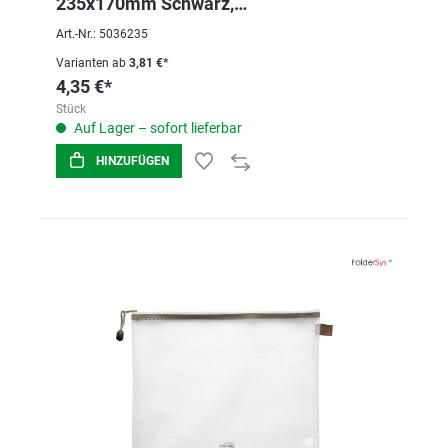
235x170mm Schwarz,
METALLREIßVERSCHLUSS
Art.-Nr.: 5036235
Varianten ab
3,81 €*
4,35 €*
Stück
Auf Lager – sofort lieferbar
HINZUFÜGEN