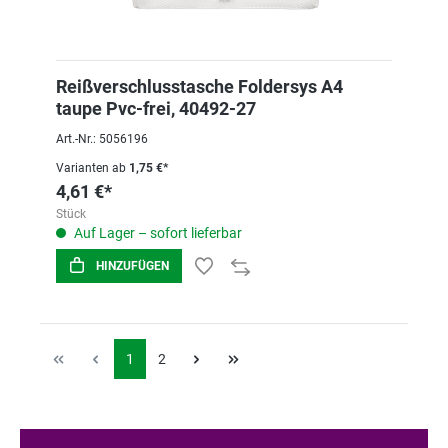
Reißverschlusstasche Foldersys A4
taupe Pvc-frei, 40492-27
Art.-Nr.: 5056196
Varianten ab
1,75 €*
4,61 €*
Stück
Auf Lager – sofort lieferbar
HINZUFÜGEN
1
2