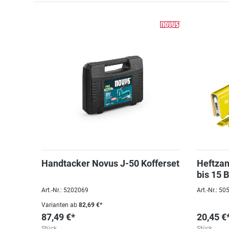
Handtacker Novus J-50 Kofferset
Heftzan
bis 15 B
Art.-Nr.: 5202069
Art.-Nr.: 5
Varianten ab
82,69 €*
87,49 €*
20,45 €
Stück
Stück