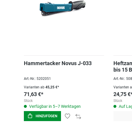
Hammertacker Novus J-033
Heftzan
bis 15 B
Art.-Nr.: 5202051
Art.-Nr.: 5
Varianten ab
45,25 €*
Varianten 
71,63 €*
24,75 €
Stück
Stück
Verfügbar in 5–7 Werktagen
Auf Lag
HINZUFÜGEN