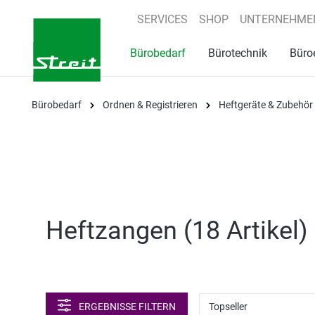
springen
Zur Hauptnavigation springen
SERVICES
SHOP
UNTERNEHME
Bürobedarf
Bürotechnik
Büro
Bürobedarf
Ordnen & Registrieren
Heftgeräte & Zubehör
Heftzangen (
18 Artikel
)
ERGEBNISSE FILTERN