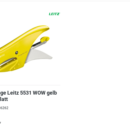
ge Leitz 5531 WOW gelb
latt
056262
*