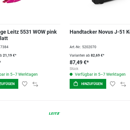
ge Leitz 5531 WOW pink
Handtacker Novus J-51 K
latt
097384
Art.-Nr.: 5202070
ab
21,19 €*
Varianten ab
82,69 €*
*
87,49 €*
Stück
ar in 5–7 Werktagen
Verfügbar in 5–7 Werktagen
ZUFÜGEN
HINZUFÜGEN