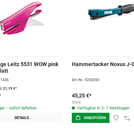
ge Leitz 5531 WOW pink
Hammertacker Novus J-
latt
081436
Art.-Nr.: 5202050
ab
21,19 €*
*
45,25 €*
Stück
er – sofort lieferbar
Verfügbar in 5–7 Werktagen
DETAILS
HINZUFÜGEN