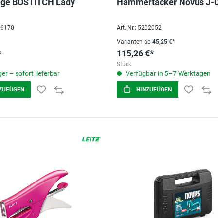
nge BOSTITCH Lady
Hammertacker Novus J-
006170
Art.-Nr.: 5202052
Varianten ab
45,25 €*
*
115,26 €*
Stück
er – sofort lieferbar
Verfügbar in 5–7 Werktagen
ZUFÜGEN
HINZUFÜGEN