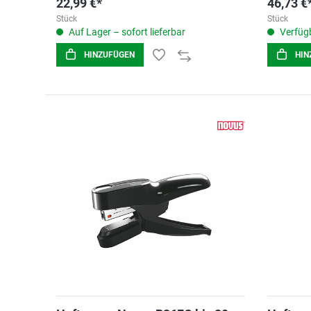
22,99 €*
46,73 €
Stück
Stück
Auf Lager – sofort lieferbar
Verfügb
HINZUFÜGEN
HIN