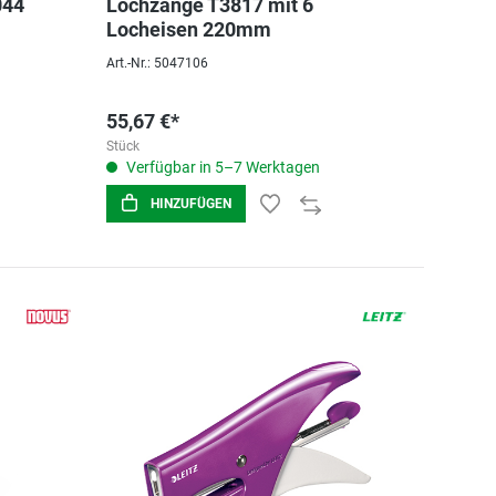
044
Lochzange T3817 mit 6
Locheisen 220mm
Art.-Nr.: 5047106
55,67 €*
Stück
Verfügbar in 5–7 Werktagen
HINZUFÜGEN