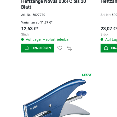
Heftzange Novus B36FC bis 20
Heftza
Blatt
Art.-Nr.: 5027770
Art.-Nr.: 5
Varianten ab
11,37 €*
12,63 €*
23,07 €
Stück
Stück
Auf Lager – sofort lieferbar
Auf Lag
HINZUFÜGEN
HIN