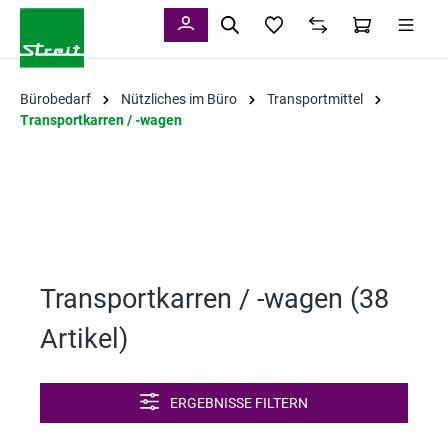
alt springen
Bürobedarf
Nützliches im Büro
Transportmittel
Transportkarren / -wagen
Transportkarren / -wagen (
38
Artikel
)
ERGEBNISSE FILTERN